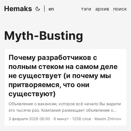
Hemaks
|
en
тэги
архив
поиск
Myth-Busting
Почему разработчиков с
полным стеком на самом деле
не существует (и почему мы
притворяемся, что они
существуют)
Объявление о вакансии, которое всё начало Вы видели
это тысячи раз. Компания размещает объявление о
вакансии со следующими требованиями: «Мы ищем
3 февраля 2026 06:00
· 6 минут · 1258 слов · Maxim Zhirnov
опытного Full-Stack разработчика! Вы должны владеть
React, Vue, Angular, Node.js, Python, Java, AWS, Docker,