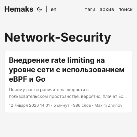
Hemaks
|
en
тэги
архив
поиск
Network-Security
Внедрение rate limiting на
уровне сети с использованием
eBPF и Go
Почему ваш ограничитель скорости в
пользовательском пространстве, вероятно, плачет Если
вы когда-либо пытались реализовать ограничение
12 января 2026 14:01
· 5 минут · 986 слов · Maxim Zhirnov
скорости в пользовательском пространстве, то знаете
это чувство. Пакеты поступают на сетевой интерфейс,
проходят через несколько уровней ядра,
обрабатываются системными вызовами, и к тому
времени, когда ваша тщательно продуманная логика