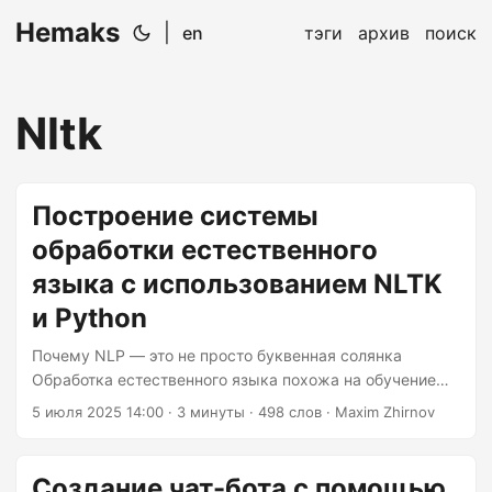
Hemaks
|
en
тэги
архив
поиск
Nltk
Построение системы
обработки естественного
языка с использованием NLTK
и Python
Почему NLP — это не просто буквенная солянка
Обработка естественного языка похожа на обучение
тостера пониманию поэзии — это звучит абсурдно,
5 июля 2025 14:00
· 3 минуты · 498 слов · Maxim Zhirnov
пока не осознаешь, что мы на самом деле занимаемся
этим. Как разработчики, мы можем соединить
человеческую неопределённость с точностью машины.
Создание чат-бота с помощью