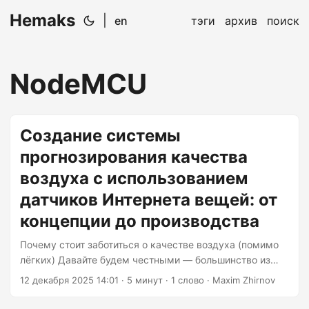
Hemaks
|
en
тэги
архив
поиск
NodeMCU
Создание системы
прогнозирования качества
воздуха с использованием
датчиков Интернета вещей: от
концепции до производства
Почему стоит заботиться о качестве воздуха (помимо
лёгких) Давайте будем честными — большинство из
нас не думает о качестве воздуха, пока не начинает
12 декабря 2025 14:01
· 5 минут · 1 слово · Maxim Zhirnov
кашлять из-за сильного смога. Но дело в том, что
данные о качестве воздуха повсюду, и их можно