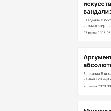
искусств
вандали
Введение В пос
автоматизирова
палкой о двух 
27 июля 2026 06
поддержке и ул
времени разраб
надёжности код
масштабах». В 
Аргумент
изучим его пот
абсолют
Введение В эпо
камнем кибербе
конфиденциальн
20 июля 2026 06
важно использо
абсолютно всег
использование 
мощный инструм
Минимал