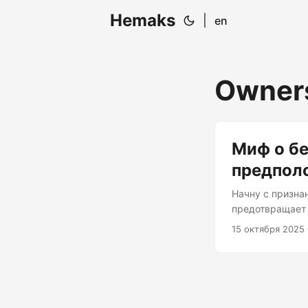
Hemaks
|
en
Owner
Миф о бе
предполо
Начну с признан
предотвращает у
уточнить: это н
15 октября 2025 
раскрывает неч
Видите ли, когд
довольно широк
указатель може
непосвящённых).