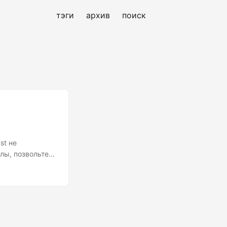
тэги
архив
поиск
st не
илы, позвольте
решение, которое
сть памяти».
и», мы рисуем
 висячий
 для