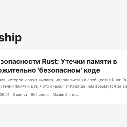
ship
зопасности Rust: Утечки памяти в
жительно 'безопасном' коде
ия, которое может вызвать недовольство в сообществе Rust: Ru
течки памяти. Вот, я это сказал. И прежде чем возьмутся за в
е баг, это особенность. Вернее, это продуманное дизайнерское 
06:01
· 5 минут · 962 слова · Maxim Zhirnov
то увлекательное о том, что на самом деле означает «безопасно
а мы, евангелисты, говорим, что Rust «безопасен в плане памят
ими мазками. Нам нравится противопоставлять его C и C++, где
т вызвать демонов через ваше нос (неопределённое поведение,
...