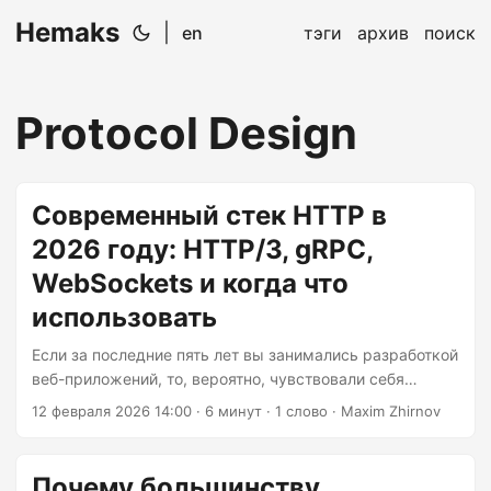
Hemaks
|
en
тэги
архив
поиск
Protocol Design
Современный стек HTTP в
2026 году: HTTP/3, gRPC,
WebSockets и когда что
использовать
Если за последние пять лет вы занимались разработкой
веб-приложений, то, вероятно, чувствовали себя
путешественником во времени, наблюдая за
12 февраля 2026 14:00
· 6 минут · 1 слово · Maxim Zhirnov
эволюцией HTTP. Один момент вы debugging падения
соединений WebSocket, а в следующий уже
обнаруживаете, что существует gRPC и делает ваш
Почему большинству