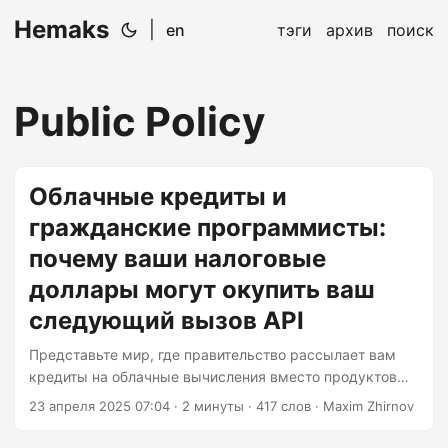
Hemaks
|
en
тэги
архив
поиск
Public Policy
Облачные кредиты и
гражданские программисты:
почему ваши налоговые
доллары могут окупить ваш
следующий вызов API
Представьте мир, где правительство рассылает вам
кредиты на облачные вычисления вместо продуктовых
карточек. Нужно обучить модель искусственного
23 апреля 2025 07:04
· 2 минуты · 417 слов · Maxim Zhirnov
интеллекта? Используйте цифровой ваучер. Хотите
развернуть блокчейн? Муниципальная серверная