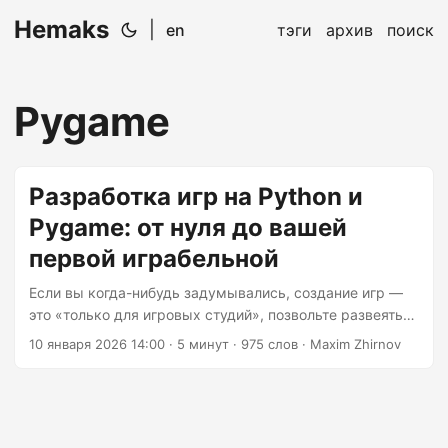
Hemaks
|
en
тэги
архив
поиск
Pygame
Разработка игр на Python и
Pygame: от нуля до вашей
первой играбельной
Если вы когда-нибудь задумывались, создание игр —
это «только для игровых студий», позвольте развеять
этот миф: это не так. Благодаря Pygame вы можете
10 января 2026 14:00
· 5 минут · 975 слов · Maxim Zhirnov
создавать полностью функциональные игры, имея лишь
Python и решимость. Мечтаете ли вы создать
следующего инди-фаворита или просто хотите
впечатлить друзей на следующей встрече («Погоди, ты
это сделал?»), это руководство поможет вам в этом.