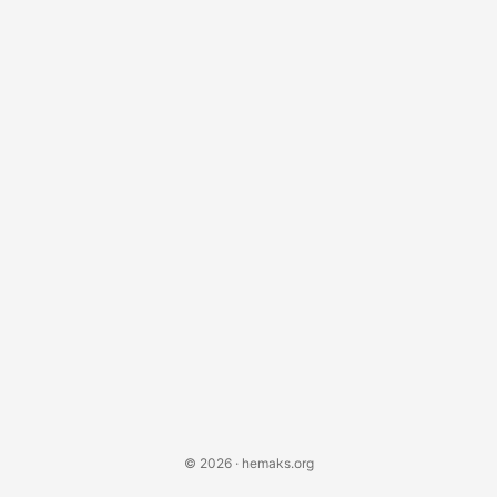
Почему Pygame? (Или: Почему ваши мечты о Python не
должны оставаться мечтами) Прежде чем мы
погрузимся в код, позвольте объяснить, почему
Pygame заслуживает места в вашем наборе
инструментов разработчика....
© 2026 · hemaks.org