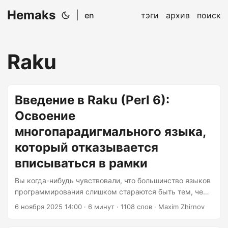
Hemaks
|
en
тэги
архив
поиск
Raku
Введение в Raku (Perl 6):
Освоение
многопарадигмального языка,
который отказывается
вписываться в рамки
Вы когда-нибудь чувствовали, что большинство языков
программирования слишком стараются быть тем, чем
они не являются? Как будто они просыпаются утром,
6 ноября 2025 14:00
· 6 минут · 1108 слов · Maxim Zhirnov
смотрят в зеркало и думают: «Сегодня я буду чистым
функциональным языком» или «Нет, на самом деле я