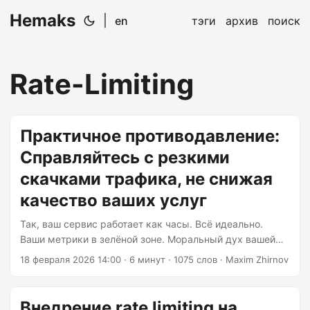
Hemaks
|
en
тэги
архив
поиск
Rate-Limiting
Практичное противодавление:
Справляйтесь с резкими
скачками трафика, не снижая
качество ваших услуг
Так, ваш сервис работает как часы. Всё идеально.
Ваши метрики в зелёной зоне. Моральный дух вашей
команды выше, чем бюджет на инфраструктуру. И тут
18 февраля 2026 14:00
· 6 минут · 1075 слов · Maxim Zhirnov
— БАМ — всплеск трафика. Внезапно у вас нагрузка в
10 раз выше обычной, соединения с базой данных
исчерпаны, а логи напоминают кофейню во время
Внедрение rate limiting на