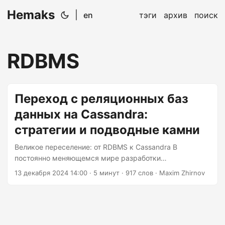
Hemaks
|
en
тэги
архив
поиск
RDBMS
Переход с реляционных баз
данных на Cassandra:
стратегии и подводные камни
Великое переселение: от RDBMS к Cassandra В
постоянно меняющемся мире разработки
программного обеспечения необходимость в
13 декабря 2024 14:00
· 5 минут · 917 слов · Maxim Zhirnov
масштабируемых и высокодоступных базах данных
стала первостепенной. Для многих переход от
традиционных систем управления реляционными
базами данных (RDBMS) к базам данных NoSQL, таким
как Apache Cassandra, является необходимым шагом.