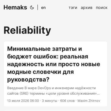
Hemaks
|
en
тэги
архив
поиск
Reliability
Минимальные затраты и
бюджет ошибок: реальная
надежность или просто новые
модные словечки для
руководства?
Введение В мире DevOps и инженерии надёжности
сайтов (SRE) термины «цели уровня обслуживания»
(SLO) и «бюджеты ошибок» становятся всё более
13 июля 2026 06:00
· 3 минуты · 606 слов · Maxim Zhirnov
популярными. Но являются ли они просто новыми
управленческими модными словами или предлагают