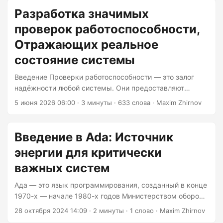
реальную ценность для обеспечения надёжности
Разработка значимых
наших систем? В этой статье мы подробно рассмотрим
проверок работоспособности,
концепции SLO и бюджетов ошибок, изучим их
практическое применение, преимущества и
Отражающих реальное
потенциальные подводные камни. Что такое SLO и
состояние системы
бюджеты ошибок? Цели уровня обслуживания (SLO)
SLO — это количественные целевые показатели,
Введение Проверки работоспособности — это залог
которые определяют желаемый уровень обслуживания
надёжности любой системы. Они предоставляют
системы....
важную информацию о рабочем состоянии сервисов,
5 июня 2026 06:00
· 3 минуты · 633 слова · Maxim Zhirnov
позволяя быстро выявлять и устранять проблемы.
Однако не все проверки работоспособности одинаково
полезны. Плохо спроектированная проверка может
Введение в Ada: Источник
создать ложное ощущение безопасности или, что ещё
энергии для критически
хуже, привести к ненужному простою. В этой статье
мы рассмотрим, как разработать содержательные
важных систем
проверки работоспособности, которые действительно
Ада — это язык программирования, созданный в конце
отражают реальное состояние вашей системы. Что
1970-х — начале 1980-х годов Министерством обороны
делает проверку работоспособности содержательной?
США. Он предназначен для использования во
Содержательная проверка работоспособности — это
28 октября 2024 14:09
· 2 минуты · 1 слово · Maxim Zhirnov
встраиваемых системах, которые применяются в
та, которая точно отражает способность системы