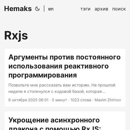
Hemaks
|
en
тэги
архив
поиск
Rxjs
Аргументы против постоянного
использования реактивного
программирования
Позвольте мне рассказать вам историю. На прошлой
неделе я столкнулся с кодовой базой, которая
выглядела так, будто её написал кто-то, кто только что
6 октября 2025 06:01
· 5 минут · 1023 слова · Maxim Zhirnov
открыл для себя реактивное программирование и
решил, что всё должно быть реактивным. Каждое
нажатие кнопки, каждый вызов API, каждое чихание
Укрощение асинхронного
были заключены в наблюдаемые объекты. Это было
дракона с помощью RxJS:
похоже на то, как кто-то использует бензопилу, чтобы