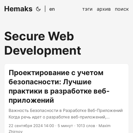
Hemaks
|
en
тэги
архив
поиск
Secure Web
Development
Проектирование с учетом
безопасности: Лучшие
практики в разработке веб-
приложений
Важность Безопасности в Разработке Веб-Приложений
Когда речь идет о разработке веб-приложений,
безопасность часто остается незамеченной. Пока
22 сентября 2024 14:00
· 5 минут · 1013 слов · Maxim
разработчики заняты созданием следующего большого
Zhirnov