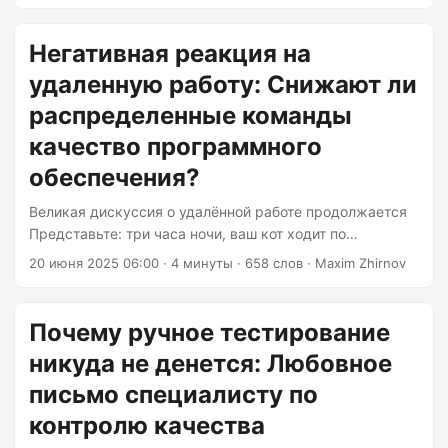
платежей. Рецензент, старший инженер, которого я
уважал, одобрил его, оставив комментарий, который
до сих пор преследует меня: «Отлично выглядит!
Негативная реакция на
Хорошая работа, что всё просто 👍». Этот «простой»
удаленную работу: Снижают ли
код был запущен и тут же дважды списал средства за
распределенные команды
заказы 847 клиентов во время Чёрной пятницы....
качество программного
обеспечения?
Великая дискуссия о удалённой работе продолжается
Представьте: три часа ночи, ваш кот ходит по
клавиатуре, пока вы устраняете проблемы в рабочей
20 июня 2025 06:00
· 4 минуты · 658 слов · Maxim Zhirnov
среде, а ваш коллега из другого полушария попивает
утренний кофе, просматривая ваш код. Добро
пожаловать в современную разработку программного
Почему ручное тестирование
обеспечения! Поскольку гибридная работа становится
никуда не денется: Любовное
нормой (к 2025 году 40% рабочих мест будут
предлагать удалённую работу), возникает острая
письмо специалисту по
дискуссия: жертвуют ли распределённые команды
контролю качества
качеством программного обеспечения ради гибкости?