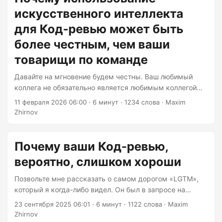
пробралась в продакшн. Добро пожаловать в парадокс
искусственного интеллекта
покрытия кода — метрику, которая заставляет вас
чувствовать себя продуктивным, пока ваше
для Код-ревью может быть
программное обеспечение тихо разваливается.
более честным, чем ваши
Позвольте мне быть brutally честным: покрытие кода
товарищи по команде
как цель — это метрика тщеславия, и погоня за ней —
один из самых быстрых способов саботировать вашу
Давайте на мгновение будем честны. Ваш любимый
кодовую базу, сохраняя иллюзию качества....
коллега не обязательно является любимым коллегой
при проверке вашего кода. Тот старший разработчик,
11 февраля 2026 06:00
· 6 минут · 1234 слова · Maxim
который утвердил ваш пул реквест в 17:50 в пятницу?
Zhirnov
Да, он не проводил глубокий архитектурный анализ. Он
был в одном клике от свободы, и отладка через
console.log не испортила бы ему выходные. Добро
Почему ваши Код-ревью,
пожаловать в запутанную реальность проверок кода
вероятно, слишком хороши
человеком: они предвзяты, непоследовательны и
иногда жестоко честны, а иногда удобно забывчивы....
Позвольте мне рассказать о самом дорогом «LGTM»,
который я когда-либо видел. Он был в запросе на
включение, который выглядел достаточно безобидно —
23 сентября 2025 06:01
· 6 минут · 1122 слова · Maxim
небольшое изменение в нашей логике обработки
Zhirnov