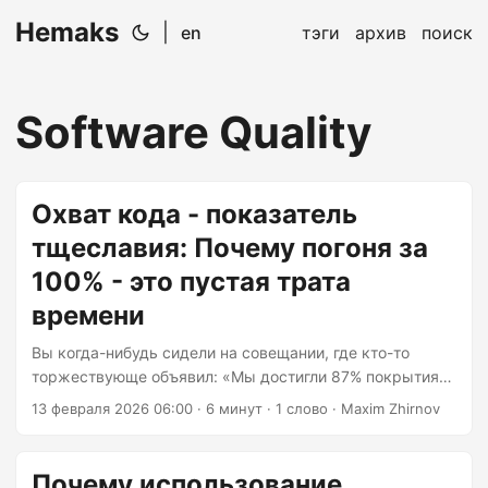
Hemaks
|
en
тэги
архив
поиск
Software Quality
Охват кода - показатель
тщеславия: Почему погоня за
100% - это пустая трата
времени
Вы когда-нибудь сидели на совещании, где кто-то
торжествующе объявил: «Мы достигли 87% покрытия
кода тестами!»? Все кивают с одобрением, словно
13 февраля 2026 06:00
· 6 минут · 1 слово · Maxim Zhirnov
только что посадили ракету на Марс. Тем временем в
кодовой базе ошибка, которую можно было бы
обнаружить с помощью надлежащего теста,
Почему использование