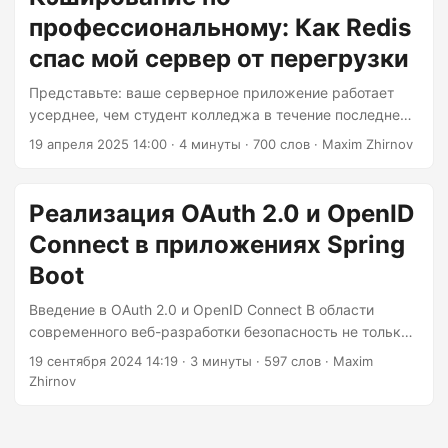
сообщения никогда не теряются (и никакие злые собаки
профессиональному: Как Redis
не преследуют наших курьеров). Сегодня мы создадим
надёжную систему обмена сообщениями, используя
спас мой сервер от перегрузки
RabbitMQ и Spring Boot, которая придаст вашим
Представьте: ваше серверное приложение работает
приложениям устойчивость. Настройка нашей
усерднее, чем студент колледжа в течение последней
«кроличьей колонии» с помощью Docker Сначала
недели перед экзаменами. Запросы к базе данных
создадим экземпляр RabbitMQ с помощью Docker
19 апреля 2025 14:00
· 4 минуты · 700 слов · Maxim Zhirnov
накапливаются, как грязное бельё, время отклика
(ведь устанавливать его вручную — всё равно что
медленнее, чем у ленивца под действием мелатонина,
пытаться пасти настоящих кроликов):...
а ваша панель мониторинга похожа на неправильно
Реализация OAuth 2.0 и OpenID
украшенную ёлку. Встречайте Redis — заряд бодрости,
Connect в приложениях Spring
который так нужен вашей системе. Позвольте мне
показать вам, как превратить ваше приложение из
Boot
«загрузки…» в «бум!» с помощью магии Redis. Зачем
Введение в OAuth 2.0 и OpenID Connect В области
вашей базе данных личный ассистент Современные
современного веб-разработки безопасность не только
приложения требуют более быстрого отклика, чем
необходимость, но и главная забота. С
политик, избегающий вопросов....
19 сентября 2024 14:19
· 3 минуты · 597 слов · Maxim
распространением распределенных систем и
Zhirnov
архитектуры микросервисов обеспечение
безопасности приложений и API стало все более
сложным. Две промышленные стандарты,