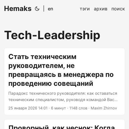
Hemaks
|
en
тэги
архив
поиск
Tech-Leadership
Стать техническим
руководителем, не
превращаясь в менеджера по
проведению совещаний
Парадокс технического руководителя: как оставаться
техническим специалистом, руководя командой Вас
повысили. Поздравляем! Теперь вы технический
25 января 2026 14:01
· 6 минут · 1148 слов · Maxim Zhirnov
руководитель. Ваше звание выглядит лучше в LinkedIn,
зарплата увеличилась, и вдруг все смотрят на вас в
ожидании «технического руководства». Затем,
Проворный, как чеснок: Когда