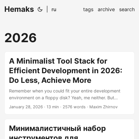
Hemaks
|
ru
tags
archive
search
2026
A Minimalist Tool Stack for
Efficient Development in 2026:
Do Less, Achieve More
Remember when you could fit your entire development
environment on a floppy disk? Yeah, me neither. But
somewhere between that golden age and today, we’ve
January 28, 2026
· 13 min · 2576 words · Maxim Zhirnov
managed to create an ecosystem so bloated that
developers need tools to manage their tools to manage
their tools. It’s tools all the way down. We’ve convinced
Минималистичный набор
ourselves that having 47 browser extensions, 12 different
инструментов для
terminal multiplexers, 3 competing note-taking apps, and a