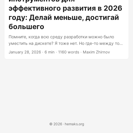
monitoring solution that costs more than a monthly car
эффективного развития в 2026
payment somehow makes us better developers....
году: Делай меньше, достигай
большего
Помните, когда всю среду разработки можно было
уместить на дискете? Я тоже нет. Но где-то между той
золотой эрой и сегодняшним днём мы создали
January 28, 2026
· 6 min · 1160 words · Maxim Zhirnov
настолько раздутую экосистему, что разработчикам
нужны инструменты для управления своими
инструментами для управления своими
инструментами. Инструменты повсюду. Мы убедили
себя, что наличие 47 расширений для браузера, 12
различных мультиплексоров терминалов, 3
конкурирующих приложений для заметок и решения
для мониторинга, которое стоит больше, чем
ежемесячный платёж за автомобиль, каким-то
образом делает нас лучшими разработчиками....
© 2026 · hemaks.org