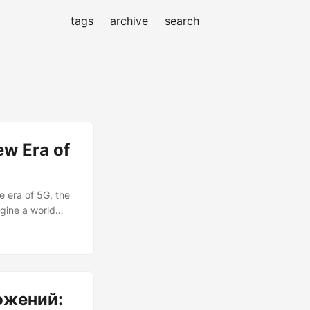
tags
archive
search
w Era of
 era of 5G, the
gine a world
stantaneous, and
 the promise of
e app
ожений: