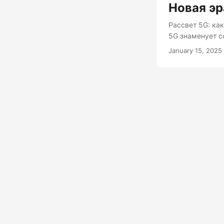
Новая эр
Рассвет 5G: ка
5G знаменует с
приложений. Пр
January 15, 2025
взаимодействие
и цифровым мир
реальность, ко
скорости сети 
потрясающая ск