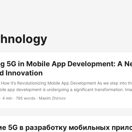
chnology
g 5G in Mobile App Development: A Ne
d Innovation
How It’s Revolutionizing Mobile App Development As we step into the
ile app development is undergoing a significant transformation. Ima
oad in the blink of an eye, where real-time interactions are truly in
· 4 min · 795 words · Maxim Zhirnov
ries between the physical and digital worlds blur seamlessly. This is
ust a promise; it’s a reality that’s already shaping the future of mobil
е 5G в разработку мобильных прил