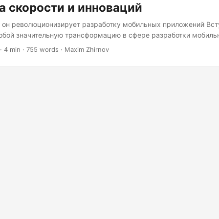
а скорости и инноваций
к он революционизирует разработку мобильных приложений Вст
обой значительную трансформацию в сфере разработки мобиль
едставьте мир, где ваши приложения загружаются в мгновение 
· 4 min · 755 words · Maxim Zhirnov
 в реальном времени происходит мгновенно и где границы ме
ами стираются без следа. Это обещание 5G, и это не просто об
торая уже формирует будущее разработки мобильных приложе
и снижение задержки Наиболее обсуждаемой особенностью 5G я
орость и сверхнизкая задержка....