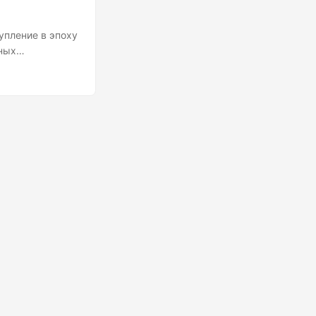
упление в эпоху
ных
ока, где
жду физическим
ещание; это
ний. Повышение
вляется его