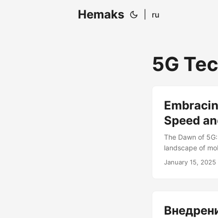
Hemaks
|
ru
5G Te
Embracin
Speed an
The Dawn of 5G: 
landscape of mob
where your apps l
January 15, 2025
where the bounda
5G, and it’s not j
development....
Внедрени