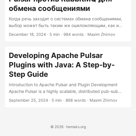
обмена сообщениями
Когда речь заходит о системах обмена сообщениями,
выбор может быть таким же ошеломляющим, как и
попытка решить, какую начинку для пиццы выбрать —
December 18, 2024
· 5 min · 984 words · Maxim Zhirnov
оба варианта имеют решающее значение, и
неправильный выбор может привести к кулинарной
(или в данном случае технической) катастрофе. В
Developing Apache Pulsar
области обмена сообщениями есть два популярных
Plugins with Java: A Step-by-
претендента: Apache Pulsar и RabbitMQ. У каждого из
них есть свои сильные и слабые стороны, и понимание
Step Guide
этих особенностей является ключом к правильному
Introduction to Apache Pulsar and Plugin Development
выбору для вашего проекта....
Apache Pulsar is a highly scalable, distributed pub-sub
messaging system that has gained significant traction in
September 25, 2024
· 5 min · 868 words · Maxim Zhirnov
recent years due to its performance, reliability, and
flexibility. One of the key features of Pulsar is its
extensibility through plugins, which allows developers to
customize and enhance its functionality. In this article, we
© 2026 · hemaks.org
will delve into the world of developing Apache Pulsar