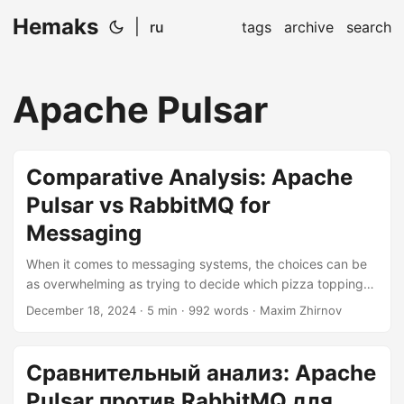
Hemaks
|
ru
tags
archive
search
Apache Pulsar
Comparative Analysis: Apache
Pulsar vs RabbitMQ for
Messaging
When it comes to messaging systems, the choices can be
as overwhelming as trying to decide which pizza topping
to go for – both are crucial, and the wrong choice can lead
December 18, 2024
· 5 min · 992 words · Maxim Zhirnov
to a culinary (or in this case, technical) disaster. In the
realm of messaging, two popular contenders are Apache
Pulsar and RabbitMQ. Each has its own strengths and
Сравнительный анализ: Apache
weaknesses, and understanding these is key to making the
Pulsar против RabbitMQ для
right choice for your project....