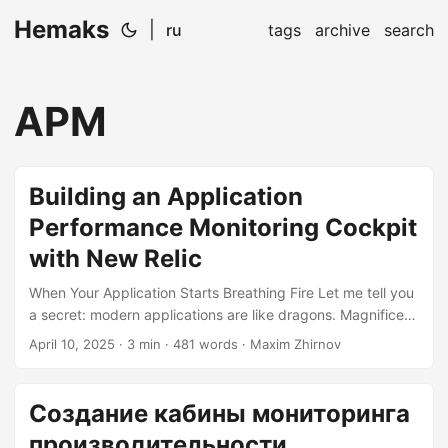
Hemaks
|
ru
tags
archive
search
APM
Building an Application
Performance Monitoring Cockpit
with New Relic
When Your Application Starts Breathing Fire Let me tell you
a secret: modern applications are like dragons. Magnificent
when tamed, but prone to setting your infrastructure on fire
April 10, 2025
· 3 min · 481 words · Maxim Zhirnov
when neglected. That’s where New Relic swoops in like a
knight in shining armor - except instead of a sword, it
wields distributed tracing and 780+ integrations. Step 1:
Создание кабины мониторинга
Agent Installation - The Dragon Taming 101 First, we need
производительности
to implant a tiny monitoring chip in our fiery beast....