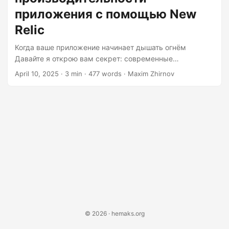
приложения с помощью New
Relic
Когда ваше приложение начинает дышать огнём
Давайте я открою вам секрет: современные
приложения подобны драконам. Прекрасны, когда
April 10, 2025
· 3 min · 477 words · Maxim Zhirnov
приручены, но способны сжечь вашу инфраструктуру,
если оставить их без присмотра. Вот тут-то и приходит
на помощь New Relic — как рыцарь в сверкающих
доспехах, только вместо меча у него распределённая
трассировка и более 780 интеграций. Шаг 1: Установка
агента — укрощение дракона Для начала нужно
вживить нашему огненному зверю небольшой чип для
мониторинга....
© 2026 · hemaks.org