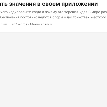
ть значения в своем приложении
кого кодирования: когда и почему это хорошая идея В мире ра
беспечения постоянно ведутся споры о достоинствах жёсткого
ступают за гибкость и удобство сопровождения кода, существую
 5 min · 967 words · Maxim Zhirnov
вание не только допустимо, но и полезно. Давайте углубимся в 
едует иногда жёстко кодировать значения в вашем приложении
оследствия такого подхода. Простота и скорость Одна из наибо
ткого кодирования значений — простота и скорость, которые о
..