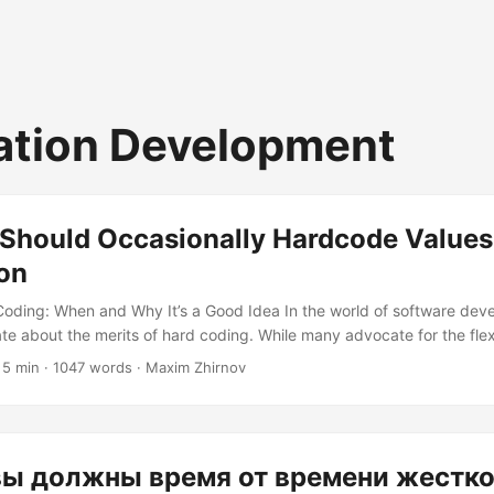
ation Development
Should Occasionally Hardcode Values 
ion
Coding: When and Why It’s a Good Idea In the world of software deve
te about the merits of hard coding. While many advocate for the flexi
f soft coding, there are scenarios where hard coding is not just acce
 5 min · 1047 words · Maxim Zhirnov
cial. Let’s dive into the reasons why you should occasionally hardcod
 and explore the practical implications of this approach....
вы должны время от времени жестк