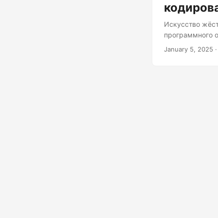
кодирова
Искусство жёст
программного о
Хотя многие вы
January 5, 2025
·
жёсткое кодиро
которым вам сл
практические п
причин для жёс
при разработке..