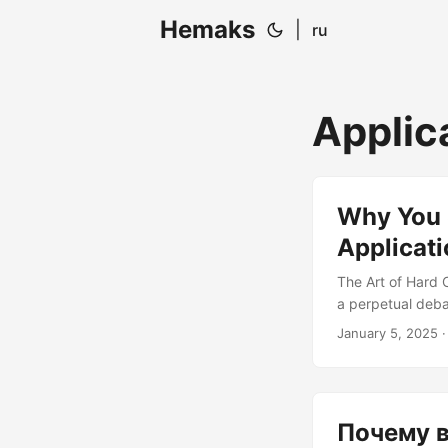
Hemaks
|
ru
Applic
Why You 
Applicat
The Art of Hard 
a perpetual deba
maintainability o
January 5, 2025
·
downright benefi
your application,
Почему 