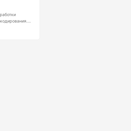
зработки
 кодирования.
т сценарии, где
причины, по
, и рассмотрим
лее веских
но обеспечивает