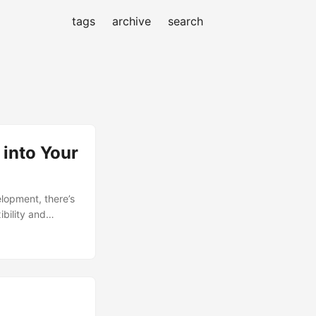
tags
archive
search
into Your
lopment, there’s
bility and
ptable but
e values into
о