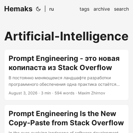
Hemaks
|
ru
tags
archive
search
Artificial-Intelligence
Prompt Engineering - это новая
копипаста из Stack Overflow
В постоянно меняющемся ландшафте разработки
программного обеспечения одна практика остаётся
неизменной: поиск эффективных способов решения
August 3, 2026
· 3 min · 594 words · Maxim Zhirnov
проблем. На протяжении многих лет разработчики
обращались к Stack Overflow как к цифровому оракулу,
копируя и вставляя фрагменты кода для преодоления
Prompt Engineering Is the New
трудностей в программировании. Однако на сцене
Copy-Paste from Stack Overflow
появился новый претендент, бросающий вызов этому
многолетнему методу: инженерное проектирование
In the ever-evolving landscape of software development,