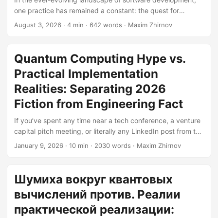
промтов. Что такое инженерное проектирование
one practice has remained a constant: the quest for
промтов? Инженерное проектирование промтов — это
efficient problem-solving. For years, developers have
August 3, 2026
· 4 min · 642 words · Maxim Zhirnov
искусство создания точных инструкций для моделей
turned to Stack Overflow as a digital oracle, copy-pasting
искусственного интеллекта с целью получения
snippets of code to overcome coding hurdles. However, a
желаемых результатов....
new contender has emerged on the scene, challenging this
Quantum Computing Hype vs.
age-old method: prompt engineering. What is Prompt
Practical Implementation
Engineering? Prompt engineering is the art of crafting
precise instructions for AI models to generate desired
Realities: Separating 2026
outputs....
Fiction from Engineering Fact
If you’ve spent any time near a tech conference, a venture
capital pitch meeting, or literally any LinkedIn post from the
past three years, you’ve probably heard it: quantum
January 9, 2026
· 10 min · 2030 words · Maxim Zhirnov
computing is the future. More specifically, quantum
computing is the future that will replace AI. It’s the narrative
that keeps on giving—and by giving, I mean generating
Шумиха вокруг квантовых
headlines, funding rounds, and an impressive amount of
вычислений против. Реалии
confusion about what these technologies actually do....
практической реализации: