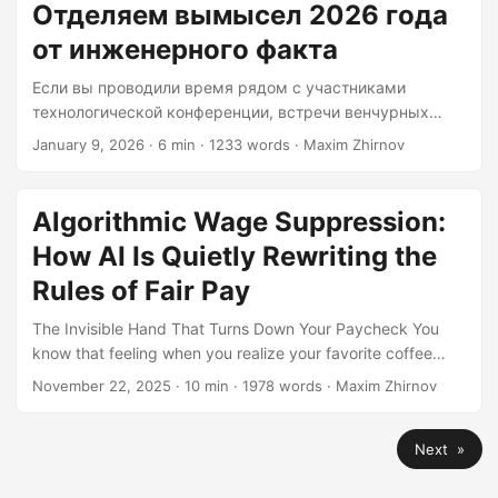
Отделяем вымысел 2026 года
от инженерного факта
Если вы проводили время рядом с участниками
технологической конференции, встречи венчурных
инвесторов или просматривали публикации в LinkedIn
January 9, 2026
· 6 min · 1233 words · Maxim Zhirnov
за последние три года, то наверняка слышали:
квантовые вычисления — это будущее. Точнее говоря,
квантовые вычисления — это будущее, которое
Algorithmic Wage Suppression:
заменит искусственный интеллект. Эта идея
How AI Is Quietly Rewriting the
продолжает давать плоды — и под плодами я
подразумеваю заголовки, раунды финансирования и
Rules of Fair Pay
внушительное количество путаницы по поводу того, что
The Invisible Hand That Turns Down Your Paycheck You
на самом деле делают эти технологии. Раньше я
know that feeling when you realize your favorite coffee
скептически относился к такой постановке вопроса....
shop has slightly raised prices, but only for you? Now
November 22, 2025
· 10 min · 1978 words · Maxim Zhirnov
imagine that happening with your paycheck, except you
never find out why, and neither does anyone else. Welcome
Next »
to the age of algorithmic wage suppression—where
artificial intelligence has become the modern-day robber