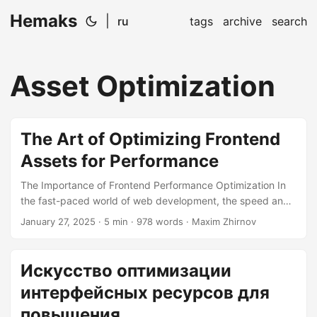
Hemaks
|
ru
tags
archive
search
Asset Optimization
The Art of Optimizing Frontend
Assets for Performance
The Importance of Frontend Performance Optimization In
the fast-paced world of web development, the speed and
efficiency of your website can make or break the user
January 27, 2025
· 5 min · 978 words · Maxim Zhirnov
experience. Imagine walking into a store where the shelves
are cluttered, and it takes an eternity to find what you’re
looking for. That’s what a slow-loading website feels like to
Искусство оптимизации
your users. To avoid this, optimizing frontend assets is
интерфейсных ресурсов для
crucial, and in this article, we’ll dive into the nitty-gritty of
how to do it effectively....
повышения