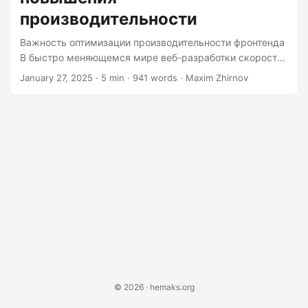
производительности
Важность оптимизации производительности фронтенда
В быстро меняющемся мире веб-разработки скорость
и эффективность вашего веб-сайта могут определять
January 27, 2025
· 5 min · 941 words · Maxim Zhirnov
качество взаимодействия с пользователем.
Представьте, что вы заходите в магазин, где полки
завалены товарами, и вам требуется целая вечность,
чтобы найти то, что вам нужно. Именно так
пользователи воспринимают медленно загружающийся
веб-сайт. Чтобы избежать этого, крайне важно
оптимизировать фронтенд-активы, и в этой статье мы
подробно рассмотрим, как это эффективно сделать.
Очистка HTML-документа HTML — это основа вашего
веб-сайта, а чистый, лаконичный HTML-документ
необходим для быстрой загрузки....
© 2026 · hemaks.org