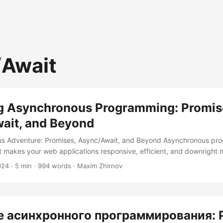
/Await
g Asynchronous Programming: Promis
ait, and Beyond
s Adventure: Promises, Async/Await, and Beyond Asynchronous pro
t makes your web applications responsive, efficient, and downright 
ur users don’t have to stare at a spinning wheel of death while your
024
· 5 min · 994 words · Maxim Zhirnov
unds like a dream? Well, it’s not just a dream; it’s a reality made poss
callbacks, promises, and async/await....
 асинхронного программирования: P