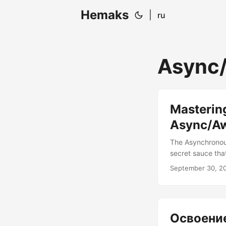
Hemaks
|
ru
Async
Masterin
Async/Aw
The Asynchronou
secret sauce tha
a world where yo
September 30, 2
from a server. So
powerful trio of 
Освоение