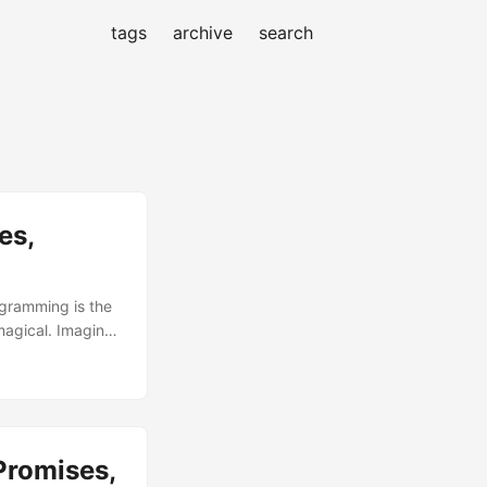
tags
archive
search
es,
gramming is the
magical. Imagine
 app fetches data
ible by the
romises,