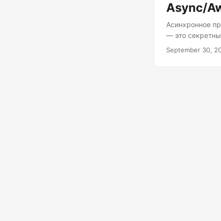
Async/Aw
Асинхронное пр
— это секретны
эффективными и
September 30, 2
приходится смо
данные с сервер
делают возможн
путь к успеху 
совершим небол