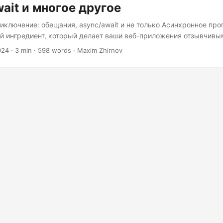
ait и многое другое
иключение: обещания, async/await и не только Асинхронное пр
й ингредиент, который делает ваши веб-приложения отзывчивы
 по-настоящему волшебными. Представьте себе мир, где поль
024
· 3 min · 598 words · Maxim Zhirnov
треть на вращающееся колесо загрузки, пока ваше приложение
а. Звучит как мечта? Что ж, это не просто мечта, а реальность
ой мощные трио из коллбэков, обещаний и async/await. Коллбэ
Прежде чем погрузиться в чудеса обещаний и асинхронного ожид
ьшое путешествие в прошлое, во времена коллбэков....