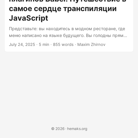
transformations!...
самое сердце транспиляции
JavaScript
Представьте: вы находитесь в модном ресторане, где
меню написано на языке будущего. Вы голодны прямо
сейчас, но повар говорит только на диалекте
July 24, 2025
· 5 min · 855 words · Maxim Zhirnov
вчерашнего дня. Вступите в игру Babel — космический
переводчик, который превращает ваш
футуристический JavaScript в нечто, что понял бы даже
IE6 (если бы он не был, ну, мёртв). Но что если вы
хотите изобрести свой собственный кулинарный
синтаксис? Вот тут-то и приходит на помощь
волшебство плагинов. Берите лопату для теста, мы
займёмся преобразованием AST!...
© 2026 · hemaks.org