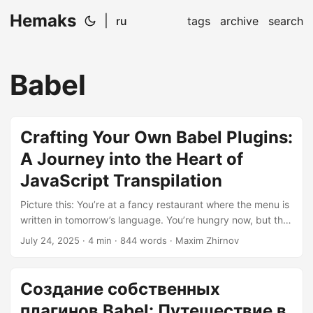
Hemaks
|
ru
tags
archive
search
Babel
Crafting Your Own Babel Plugins:
A Journey into the Heart of
JavaScript Transpilation
Picture this: You’re at a fancy restaurant where the menu is
written in tomorrow’s language. You’re hungry now, but the
chef only speaks yesterday’s dialect. Enter Babel – the
July 24, 2025
· 4 min · 844 words · Maxim Zhirnov
cosmic translator that turns your futuristic JavaScript into
something even IE6 would understand (if it weren’t, you
know, dead). But what if you want to invent your own
Создание собственных
culinary syntax? That’s where plugin witchcraft comes in.
плагинов Babel: Путешествие в
Grab your spatula, we’re cooking up some AST