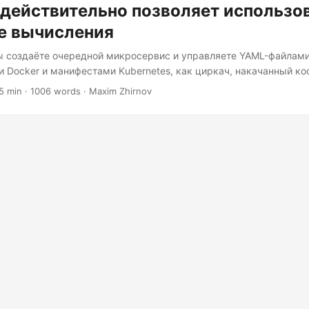
действительно позволяет использо
е вычисления
ы создаёте очередной микросервис и управляете YAML-файлами
 Docker и манифестами Kubernetes, как циркач, накачанный ко
, если я скажу, что есть язык программирования, который родил
5 min · 1006 words · Maxim Zhirnov
логий и действительно понимает, что вы пытаетесь сделать? По
ыком программирования, который не заставляет вас бороться с о
 танцевать. Что делает Ballerina особенной? Ballerina — это не п
рования, пытающийся вписаться в мир облачных вычислений...