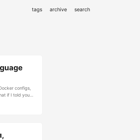
tags
archive
search
nguage
 Docker configs,
t if I told you
ands what you’re
ike you’re
,