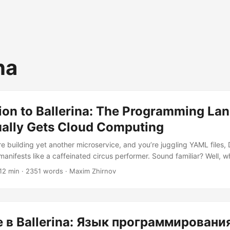
na
tion to Ballerina: The Programming La
ually Gets Cloud Computing
’re building yet another microservice, and you’re juggling YAML files,
nifests like a caffeinated circus performer. Sound familiar? Well, wha
mming language that was born in the cloud era and actually underst
12 min · 2351 words · Maxim Zhirnov
ter Ballerina – the programming language that doesn’t make you feel l
d, but dancing with it. What Makes Ballerina Special?...
 в Ballerina: Язык программирования