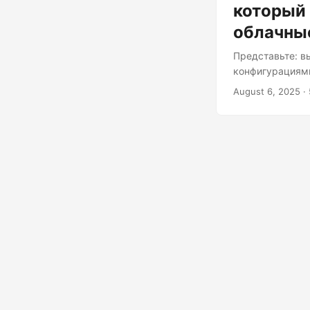
который 
облачны
Представьте: в
конфигурациями
знакомо? А что
August 6, 2025
· 
облачных техно
Ballerina — яз
позволяет с ним
язык программи