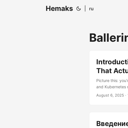
Hemaks
|
ru
Balleri
Introduc
That Act
Picture this: you
and Kubernetes ma
there’s a progra
August 6, 2025
· 
trying to do? En
fighting the clou
Введение