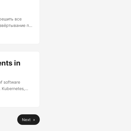
решить все
азвёртывание по
ния по принципу
й. Я не
езно в
 его как
в их
nts in
of software
l. Kubernetes,
lp mitigate risks
d Canary
fferences, and
Next »