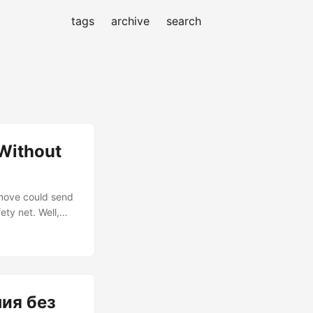
tags
archive
search
Without
 move could send
ety net. Well,
ing new code to
e and functional
e like using a
ия без