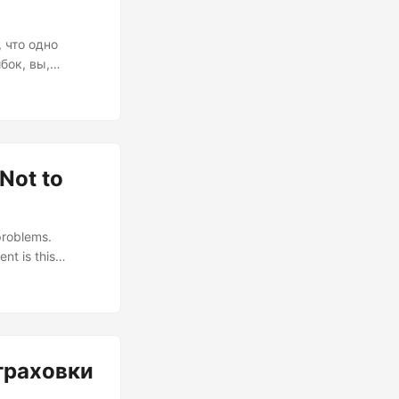
 что одно
бок, вы,
аша
ние нового кода
ремя операции.
Not to
problems.
t is this
again,” except
oyments. They’re
hem as a band-
траховки