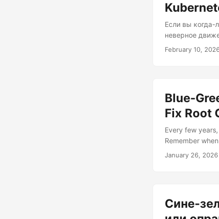
Kubernet
Если вы когда-
неверное движе
вероятно, фанта
February 10, 202
страховочная с
в продакшн во 
предпочтительн
Плохая новость?
Blue-Gre
Fix Root
Every few years,
Remember when ev
decade’s darling
January 26, 2026
way more expensi
genuinely useful
aid, a way to avoi
Сине-зел
или опра