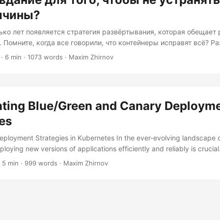
ичины?
ко лет появляется стратегия развёртывания, которая обещает 
 Помните, когда все говорили, что контейнеры исправят всё? Р
елёный» — любимец этого десятилетия, эквивалент развёртыва
· 6 min · 1073 words · Maxim Zhirnov
ключить и снова включить», только гораздо более дорогостоящи
иковать «сине-зелёное» развёртывание. Оно действительно пол
ценариях. Но я видел, как слишком многие команды применяют
, чтобы избежать решения реальных проблем, скрывающихся 
ting Blue/Green and Canary Deployme
es
Deployment Strategies in Kubernetes In the ever-evolving landscape 
oying new versions of applications efficiently and reliably is crucia
rchestration capabilities, offers several deployment strategies that he
 5 min · 999 words · Maxim Zhirnov
ess updates. Two of the most popular strategies are Blue/Green an
is article, we will delve into the details of these strategies, their di
 them in a Kubernetes environment....