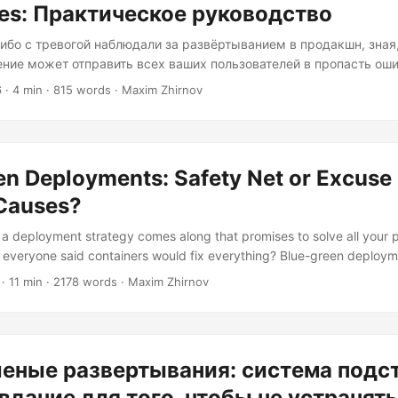
es: Практическое руководство
либо с тревогой наблюдали за развёртыванием в продакшн, зная,
ние может отправить всех ваших пользователей в пропасть оши
зировали о наличии страховой сетки. Что ж, считайте, что это в
6
· 4 min · 815 words · Maxim Zhirnov
етка, обёрнутая в два цвета и горняцкую метафору. Развёртыва
многом похоже на проведение хирургической операции: всем
ее, чтобы пациент оставался в сознании и функционировал во в
...
en Deployments: Safety Net or Excuse 
 Causes?
 a deployment strategy comes along that promises to solve all your 
eryone said containers would fix everything? Blue-green deploymen
—the deployment equivalent of “have you tried turning it off and on 
· 11 min · 2178 words · Maxim Zhirnov
ve. Don’t get me wrong. I’m not here to trash-talk blue-green depl
 in certain scenarios. But I’ve watched too many teams implement t
d addressing the real issues lurking in their architecture....
еные развертывания: система подс
вдание для того, чтобы не устранять