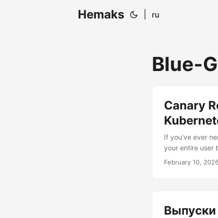
Hemaks
|
ru
Blue-G
Canary R
Kubernete
If you’ve ever 
your entire user 
consider this yo
February 10, 202
production is a l
during the opera
sledgehammer...
Выпуски 