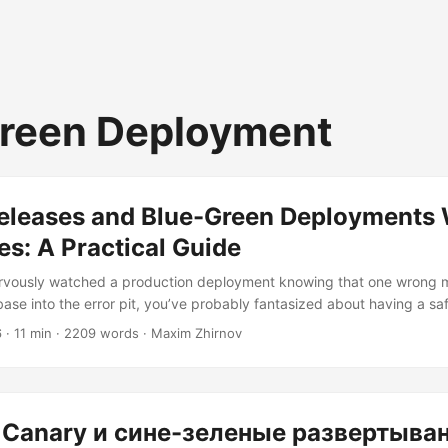
reen Deployment
eleases and Blue-Green Deployments 
s: A Practical Guide
nervously watched a production deployment knowing that one wrong
base into the error pit, you’ve probably fantasized about having a saf
ur safety net—wrapped in two colors and a mining metaphor. Deploy
6
· 11 min · 2209 words · Maxim Zhirnov
ot like performing surgery: everyone prefers the patient to stay awak
tion. The bad news? Most traditional deployment approaches feel mor
.
Canary и сине-зеленые развертыван