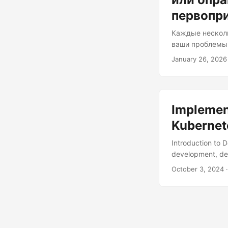
первопр
Каждые несколь
ваши проблемы.
схеме «синий-з
January 26, 2026
«попробуйте вы
собираюсь крит
определённых с
временную меру
Implemen
архитектуре....
Kubernet
Introduction to 
development, depl
with its robust o
October 3, 2024
·
and ensure seaml
deployments. In th
how to implement