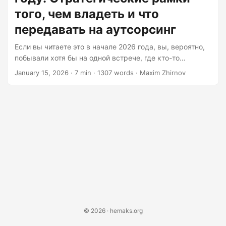
decisions....
того, чем владеть и что
передавать на аутсорсинг
Если вы читаете это в начале 2026 года, вы, вероятно,
побывали хотя бы на одной встрече, где кто-то
произносил фразу «должны ли мы создать это или
January 15, 2026
· 7 min · 1307 words · Maxim Zhirnov
купить?» и наблюдал, как комната разделилась на два
лагеря: тех, кто хочет сделать всё самостоятельно, и
прагматиков, которые просто хотят, чтобы что-то
работало к следующему кварталу. Я наблюдал за этим
достаточно раз, чтобы понять, что редко бывает явный
победитель — есть только более обоснованные
решения....
© 2026 · hemaks.org