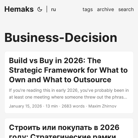
Hemaks
|
ru
tags
archive
search
Business-Decision
Build vs Buy in 2026: The
Strategic Framework for What to
Own and What to Outsource
If you’re reading this in early 2026, you’ve probably been in
at least one meeting where someone threw out the phrase
“should we build it or buy it?” and watched the room split
January 15, 2026
· 13 min · 2683 words · Maxim Zhirnov
into two camps: the build-it-yourselves who see every
problem as an opportunity to flex engineering muscles, and
the pragmatists who just want something that works by
Строить или покупать в 2026
next quarter. I’ve watched this play out enough times to
году: Стратегические рамки
know there’s rarely a clear winner—only better-informed