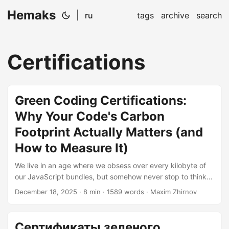
Hemaks
|
ru
tags
archive
search
Certifications
Green Coding Certifications:
Why Your Code's Carbon
Footprint Actually Matters (and
How to Measure It)
We live in an age where we obsess over every kilobyte of
our JavaScript bundles, but somehow never stop to think
about the kilograms of CO2 our code is burning. Ironic, isn’t
December 18, 2025
· 8 min · 1589 words · Maxim Zhirnov
it? Here’s a wake-up call: the Information and
Communication Technology sector is responsible for
approximately 4% of global greenhouse gas emissions—
Сертификаты зеленого