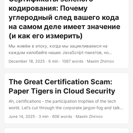
that’s equivalent to the entire aviation industry. And it’s
кодирования: Почему
getting worse. Projections suggest this figure could
skyrocket to 14% by 2040 if we don’t fundamentally
углеродный след вашего кода
change how we develop software....
на самом деле имеет значение
(и как его измерить)
Мы живём в эпоху, когда мы зацикливаемся на
каждом килобайте наших JavaScript-пакетов, но
почему-то никогда не задумываемся о килограммах
December 18, 2025
· 6 min · 1067 words · Maxim Zhirnov
CO2, которые сжигает наш код. Иронично, не правда
ли? Вот повод задуматься: сектор информационно-
коммуникационных технологий отвечает за
The Great Certification Scam:
приблизительно 4% глобальных выбросов парниковых
Paper Tigers in Cloud Security
газов — это эквивалентно всей авиационной
промышленности. И ситуация ухудшается. Прогнозы
Ah, certifications - the participation trophies of the tech
предполагают, что к 2040 году этот показатель может
world. Let’s cut through the corporate jargon fog and talk
взлететь до 14%, если мы фундаментально не изменим
about why your growing collection of cloud certs might be
June 14, 2025
· 3 min · 606 words · Maxim Zhirnov
подход к разработке программного обеспечения....
as useful as a waterproof teabag in the face of real-world
challenges. When Paper Qualifications Meet Actual Bear