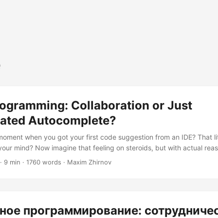
e
rogramming: Collaboration or Just
cated Autocomplete?
ment when you got your first code suggestion from an IDE? That li
our mind? Now imagine that feeling on steroids, but with actual rea
t’s where we are with AI pair programming. But here’s the million-doll
· 9 min · 1760 words · Maxim Zhirnov
up at night: Are we actually collaborating with AI, or are we just dr
plete in collaboration’s clothing?...
ное программирование: сотрудниче