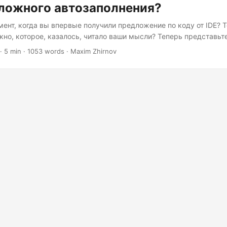
ложного автозаполнения?
мент, когда вы впервые получили предложение по коду от IDE? 
но, которое, казалось, читало ваши мысли? Теперь представьте
стероиды, но с реальными способностями к рассуждению. Вот 
· 5 min · 1053 words · Maxim Zhirnov
рным программированием с ИИ. Но вот вопрос на миллион долл
разработчикам: мы на самом деле сотрудничаем с ИИ, или мы п
очень дорогой автодополнение одеждёй сотрудничества?...