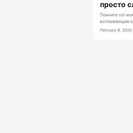
просто с
Помните тот мо
всплывающее ок
умноженное на 
February 8, 2026
находимся с па
не даёт покоя 
приукрашиваем 