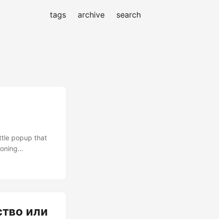
tags
archive
search
ttle popup that
soning
ar question that
essing up a very
ство или