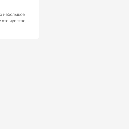
То небольшое
 это чувство,
где мы
аров, который
росто