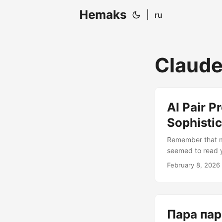
Hemaks
|
ru
Claud
AI Pair P
Sophisti
Remember that mo
seemed to read y
capabilities. Tha
February 8, 2026
keeps developers 
expensive autocom
Пара пар