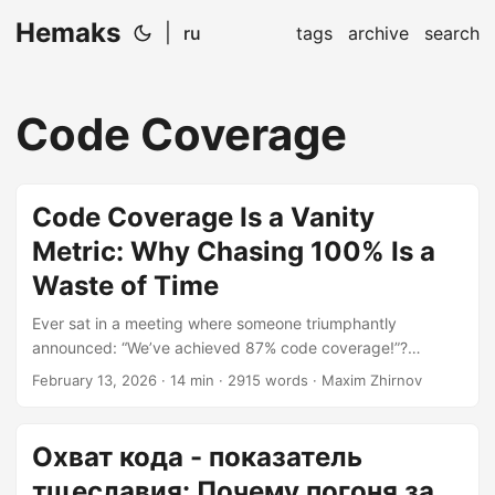
Hemaks
|
ru
tags
archive
search
Code Coverage
Code Coverage Is a Vanity
Metric: Why Chasing 100% Is a
Waste of Time
Ever sat in a meeting where someone triumphantly
announced: “We’ve achieved 87% code coverage!”?
Everyone nods approvingly, as if they just landed a rocket
February 13, 2026
· 14 min · 2915 words · Maxim Zhirnov
on Mars. Meanwhile, in the codebase, a bug that could
have been caught by a proper test just slipped into
production. Welcome to the paradox of code coverage—
Охват кода - показатель
the metric that makes you feel productive while your
тщеславия: Почему погоня за
software quietly falls apart. Let me be brutally honest: code