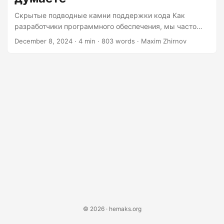
waiting to explode your productivity and sanity....
Скрытые подводные камни поддержки кода Как
разработчики программного обеспечения, мы часто
гордимся тем, что пишем эффективный и элегантный
December 8, 2024
· 4 min · 803 words · Maxim Zhirnov
код. Однако реальность такова, что многие наши
проекты страдают от проблем, которые делают их
гораздо менее удобными в поддержке, чем мы
думаем. Давайте углубимся в распространённые
ошибки, которые могут превратить ваш блестящий код
в кошмар поддержки. Дублирование кода: тихий
убийца Одна из самых коварных проблем —
дублирование кода. Это кажется безобидным, но
поверьте мне, это бомба замедленного действия,
которая может подорвать вашу продуктивность и
здравомыслие....
© 2026 · hemaks.org