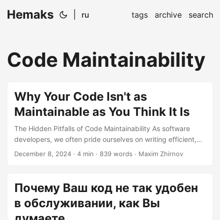
Hemaks
|
ru
tags
archive
search
Code Maintainability
Why Your Code Isn't as
Maintainable as You Think It Is
The Hidden Pitfalls of Code Maintainability As software
developers, we often pride ourselves on writing efficient,
elegant code. However, the reality is that many of our
December 8, 2024
· 4 min · 839 words · Maxim Zhirnov
projects suffer from issues that make them far less
maintainable than we think. Let’s dive into the common
pitfalls that can turn your otherwise brilliant code into a
Почему Ваш код не так удобен
maintenance nightmare. Code Duplication: The Silent Killer
в обслуживании, как Вы
One of the most insidious problems is code duplication. It
sounds harmless, but trust me, it’s a ticking time bomb
думаете