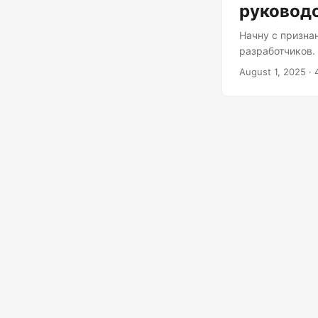
руководс
Начну с признан
разработчиков.
разработки, а 
August 1, 2025
· 
неуклюжие прил
и давайте стане
отсрочивания П
загрузка — это
строгое следов