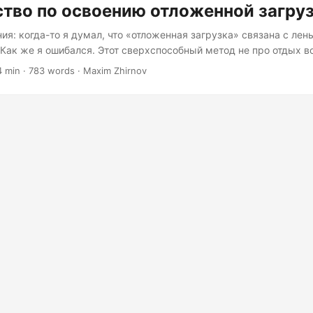
тво по освоению отложенной загру
ия: когда-то я думал, что «отложенная загрузка» связана с лен
 Как же я ошибался. Этот сверхспособный метод не про отдых в
про стратегическое управление ресурсами, которое превращает
4 min · 783 words · Maxim Zhirnov
ожения в элегантных и отзывчивых скоростных гонщиков. Так ч
м ниндзя отложенной загрузки. Возврат к основам: искусство с
режде чем погружаться в код, давайте разберёмся в сути. Отл
 своеобразное ОКР в вебе: организация ресурсов по приоритет
ание политике «только то, что нужно ПРЯМО СЕЙЧАС»....