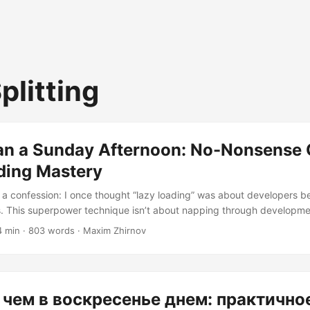
plitting
han a Sunday Afternoon: No-Nonsense 
ding Mastery
 a confession: I once thought “lazy loading” was about developers bei
. This superpower technique isn’t about napping through developme
ce management that turns slow, clunky apps into sleek, responsive s
4 min · 803 words · Maxim Zhirnov
 and let’s become lazy-loading ninjas. Back to Basics: The Art of Str
o code, let’s clarify the science. Lazy loading is the web’s OCD: orga
rs and demanding strict adherence to the “only what’s needed NOW” pol
 чем в воскресенье днем: практично