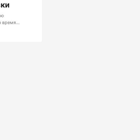
зки
ью
о время
 медленные и
то берите кофе
тратегического
оженная
ным уровням и