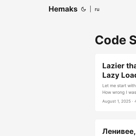
Hemaks
|
ru
Code S
Lazier t
Lazy Loa
Let me start with
How wrong I was
strategic resour
August 1, 2025
· 
grab your coffee,
Before diving int
into priority tie
Ленивее,