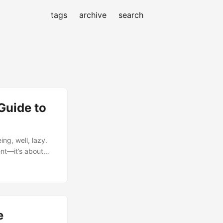
tags
archive
search
Guide to
ng, well, lazy.
nt—it’s about
peedsters. So
ategic Delay
nizing resources
icy....
е