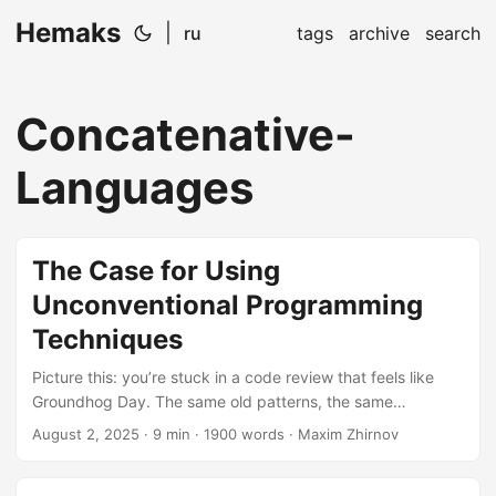
Hemaks
|
ru
tags
archive
search
Concatenative-
Languages
The Case for Using
Unconventional Programming
Techniques
Picture this: you’re stuck in a code review that feels like
Groundhog Day. The same old patterns, the same
predictable solutions, the same “why didn’t we just use a
August 2, 2025
· 9 min · 1900 words · Maxim Zhirnov
factory pattern?” discussions. Meanwhile, somewhere in the
world, a developer is solving complex problems with a