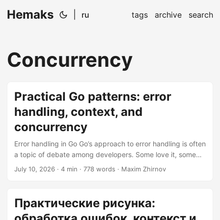
Hemaks
|
ru
tags
archive
search
Concurrency
Practical Go patterns: error
handling, context, and
concurrency
Error handling in Go Go’s approach to error handling is often
a topic of debate among developers. Some love it, some
hate it, but one thing is for sure: it’s unique. In Go, errors are
July 10, 2026
· 4 min · 778 words · Maxim Zhirnov
values, and you handle them using the if err != nil pattern.
This might seem verbose, but it encourages explicit error
checking and handling. The if err != nil pattern Let’s look at
Практические рисунка:
a simple example:...
обработка ошибок, контекст и