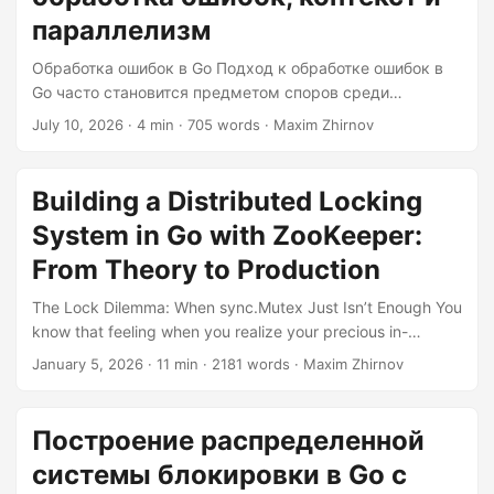
параллелизм
Обработка ошибок в Go Подход к обработке ошибок в
Go часто становится предметом споров среди
разработчиков. Кому-то он нравится, кому-то нет, но
July 10, 2026
· 4 min · 705 words · Maxim Zhirnov
одно можно сказать наверняка: он уникален. В Go
ошибки являются значениями, и вы обрабатываете их с
помощью шаблона if err != nil. Это может показаться
Building a Distributed Locking
многословным, но такой подход поощряет явную
System in Go with ZooKeeper:
проверку и обработку ошибок. Шаблон if err != nil
Рассмотрим простой пример: func readFile(filename
From Theory to Production
string) ([]byte, error) { data, err := ioutil....
The Lock Dilemma: When sync.Mutex Just Isn’t Enough You
know that feeling when you realize your precious in-
process mutex won’t cut it anymore? Yeah, we’ve all been
January 5, 2026
· 11 min · 2181 words · Maxim Zhirnov
there. Your single-threaded assumptions worked fine until
your system decided to grow up and become distributed.
Suddenly, you’ve got multiple services running on different
Построение распределенной
machines, all trying to access the same resource, and your
системы блокировки в Go с
sync.Mutex is sitting there looking confused—because it