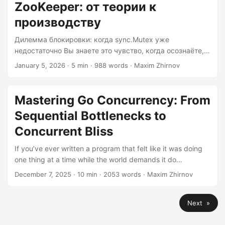
only locks things within a single process....
ZooKeeper: от теории к
производству
Дилемма блокировки: когда sync.Mutex уже
недостаточно Вы знаете это чувство, когда осознаёте,
что ваш драгоценный мьютекс в процессе уже не
January 5, 2026
· 5 min · 988 words · Maxim Zhirnov
справляется? Да, мы все бывали в такой ситуации.
Ваши предположения об однопотоковом выполнении
работали нормально, пока ваша система не решила
Mastering Go Concurrency: From
вырасти и стать распределённой. Вдруг у вас
Sequential Bottlenecks to
появляется несколько сервисов, работающих на
разных машинах, все пытаются получить доступ к
Concurrent Bliss
одному и тому же ресурсу, а ваш sync.Mutex сидит и
If you’ve ever written a program that felt like it was doing
выглядит растерянным — потому что он блокирует
one thing at a time while the world demands it do
только внутри одного процесса....
seventeen things simultaneously, welcome to the pre-
December 7, 2025
· 10 min · 2053 words · Maxim Zhirnov
concurrent era. Lucky for you, Go was literally designed to
make this pain go away. In fact, if you’ve heard the phrase
Next »
“Go is perfect for concurrent systems,” it’s not marketing—
it’s just developers who’ve experienced the alternative and