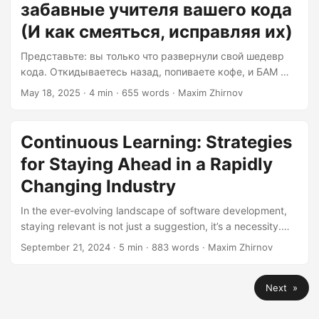
забавные учителя вашего кода
quirky puzzle box left by your past self....
(И как смеяться, исправляя их)
Представьте: вы только что развернули свой шедевр
кода. Откидываетесь назад, попиваете кофе, и БАМ —
пользователь сообщает, что ваша кнопка «Добавить в
May 18, 2025
· 4 min · 655 words · Maxim Zhirnov
корзину» при нажатии превращается в вращающуюся
ламу. Поздравляю! Вы только что встретили своего
нового учителя кодирования: сеньора Баг. Давайте
Continuous Learning: Strategies
разберёмся, почему эти незваные гости на самом деле
for Staying Ahead in a Rapidly
лучшие учителя, которые у вас когда-либо были. 1.
Ошибки — это проверка кода природой Каждая ошибка
Changing Industry
— это как причудливая головоломка, оставленная
In the ever-evolving landscape of software development,
вашим прошлым «я»....
staying relevant is not just a suggestion, it’s a necessity.
The concept of continuous learning is no longer a luxury,
September 21, 2024
· 5 min · 883 words · Maxim Zhirnov
but a critical component of career survival and growth.
Here’s how you can harness the power of continuous
Next »
learning to stay ahead of the curve. Creating a Culture of
Continuous Learning The first step in embracing continuous