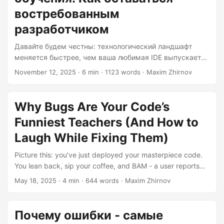
stay relevant....
востребованным
разработчиком
Давайте будем честны: технологический ландшафт
меняется быстрее, чем ваша любимая IDE выпускает
новое обновление. Сегодня вы эксперт по REST API, а
November 12, 2025
· 6 min · 1123 words · Maxim Zhirnov
завтра все говорят о GraphQL, микросервисах и
квантовых вычислениях (ладно, может быть,
последнее пока нет). Если вы не учитесь постоянно, вы,
Why Bugs Are Your Code’s
по сути, наблюдаете, как ваша рыночная стоимость
Funniest Teachers (And How to
падает, как у трёхлетнего смартфона. Хорошая
новость? Вам не нужно становиться обучающей
Laugh While Fixing Them)
машиной, чтобы оставаться актуальным. Вам нужна
Picture this: you’ve just deployed your masterpiece code.
стратегия — осознанный, систематический подход к
You lean back, sip your coffee, and BAM - a user reports
приобретению навыков, которые важны прямо сейчас
that your “Add to Cart” button turns into a spinning llama
и будут важны завтра....
May 18, 2025
· 4 min · 644 words · Maxim Zhirnov
when clicked. Congratulations! You’ve just met your new
coding sensei: Señor Bug. Let’s explore why these
uninvited guests are actually the best teachers you’ll ever
Почему ошибки - самые
have. 1. Bugs Are Nature’s Code Review Every bug is like a