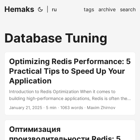
Hemaks
|
ru
tags
archive
search
Database Tuning
Optimizing Redis Performance: 5
Practical Tips to Speed Up Your
Application
Introduction to Redis Optimization When it comes to
building high-performance applications, Redis is often the
go-to choice for its speed and versatility. However, even
January 21, 2025
· 5 min · 1063 words · Maxim Zhirnov
the fastest car needs a good mechanic to keep it running
at peak performance. Here are five practical tips to help
you optimize your Redis instance and ensure your
Оптимизация
application is running as smoothly as a well-oiled machine.
производительности Redis: 5
1. Pipelining Commands for Network Efficiency Network