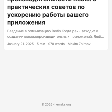
latency can be a significant bottleneck in many
практических советов по
environments....
ускорению работы вашего
приложения
Введение в оптимизацию Redis Когда речь заходит о
создании высокопроизводительных приложений, Redis
часто становится лучшим выбором благодаря своей
January 21, 2025
· 5 min · 978 words · Maxim Zhirnov
скорости и универсальности. Однако даже самому
быстрому автомобилю нужен хороший механик, чтобы
поддерживать его на пике производительности. Вот
пять практических советов, которые помогут вам
оптимизировать ваш экземпляр Redis и обеспечить
бесперебойную работу вашего приложения. 1.
Конвейерная обработка команд для повышения
эффективности сети Задержка в сети может стать
существенным узким местом во многих средах....
© 2026 · hemaks.org