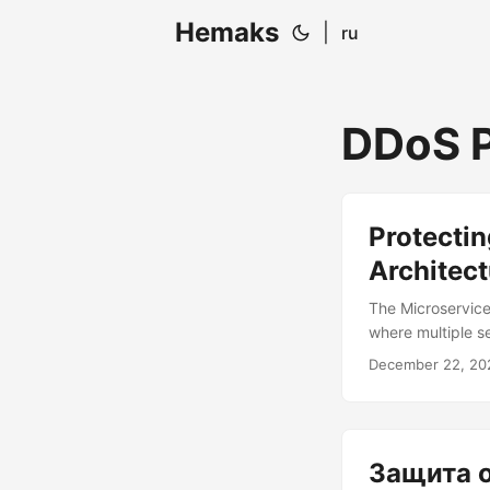
Hemaks
|
ru
DDoS P
Protectin
Architect
The Microservice
where multiple s
Distributed Deni
December 22, 20
musician represe
tune, overwhelmi
architecture....
Защита о