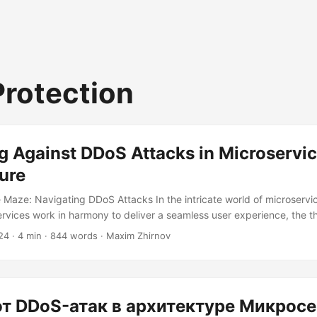
rotection
g Against DDoS Attacks in Microservi
ure
 Maze: Navigating DDoS Attacks In the intricate world of microservic
ervices work in harmony to deliver a seamless user experience, the th
al of Service (DDoS) attacks looms large. Imagine a symphony orche
24
· 4 min · 844 words · Maxim Zhirnov
nts a microservice, and suddenly, a group of rogue musicians start p
ng the entire performance. This is what a DDoS attack can do to you
т DDoS-атак в архитектуре Микрос