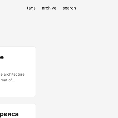
tags
archive
search
ce
e architecture,
reat of
stra, where each
laying out of
r microservice
ервиса