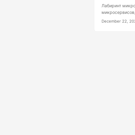
Лабиринт микро
микросервисов,
работу пользов
December 22, 20
становится сер
представляет с
играть фальшив
архитектурой м
которых предна