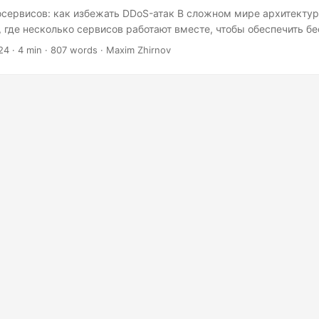
сервисов: как избежать DDoS-атак В сложном мире архитекту
 где несколько сервисов работают вместе, чтобы обеспечить б
ателей, угроза атак типа «распределённый отказ от обслуживан
24
· 4 min · 807 words · Maxim Zhirnov
ьёзной. Представьте себе симфонический оркестр, где каждый
обой микросервис, и вдруг группа недобросовестных музыкант
о, подавляя всё выступление. Вот что может сделать атака DDo
икросервисов. Понимание угрозы DDoS-атаки бывают разных в
значен для использования различных уязвимостей в вашей систе