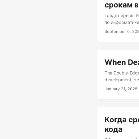
срокам в
Грядёт ересь. Я
по информатике
приоритет срока
September 6, 20
разработчики, 
долге и кошмар
плохой код. Я г
может нанести 
When Dea
пользователям, 
The Double-Edge
development, dead
delicate balance
January 31, 2025
meet deadlines c
the complexities
quality, despite 
Когда ср
кода