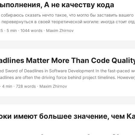
ыполнения, А не качеству кода
 собираюсь сказать нечто такое, что могло бы заставить вашег
 перевернуться в своей теоретической могиле: иногда стоит отд
м, а не качеству кода. Да, вы правильно прочитали. Положите 
25
· 5 min · 1044 words · Maxim Zhirnov
— выслушайте меня. Прежде чем начать писать гневные письма
ах с поддержкой, позвольте мне прояснить: я не призываю пост
оворю о том, что пуристский подход «идеальный код или никако
больший вред вашему проекту, команде и, как ни странно, ваш
dlines Matter More Than Code Qualit
чем выпуск чего-то работающего, но неидеального....
d Sword of Deadlines in Software Development In the fast-paced wo
lines are often the driving force behind project timelines. However,
 between meeting deadlines and ensuring code quality. Sometimes, t
· 4 min · 728 words · Maxim Zhirnov
an overshadow the importance of writing robust, maintainable code. L
 of this issue and explore why deadlines can sometimes matter more
the potential consequences....
оки имеют большее значение, чем К