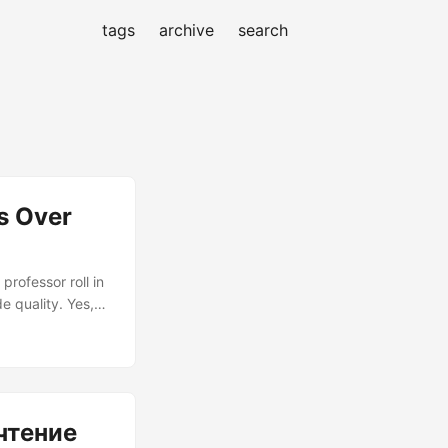
tags
archive
search
s Over
rofessor roll in
e quality. Yes,
re you start
rystal clear: I’m
st approach of
am, and
чтение