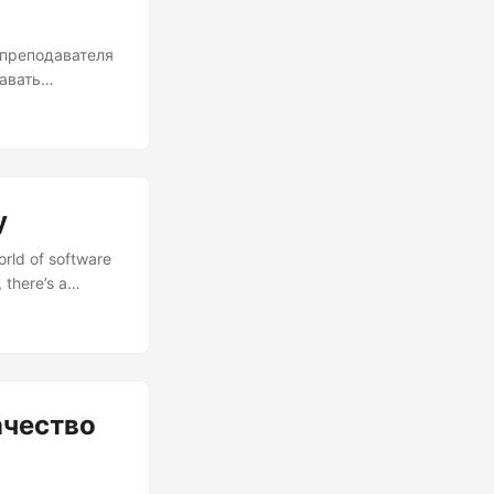
о преподавателя
авать
вилы, коллеги-
 о техническом
оянно писать
го кода» иногда
им
y
rld of software
 there’s a
he pressure to
et’s dive into
 than code
ачество