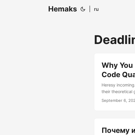
Hemaks
|
ru
Deadli
Why You 
Code Qua
Heresy incoming.
their theoretical
you read that rig
September 6, 20
drafting angry em
not advocating fo
“perfect code or
ironically, your u
Почему и