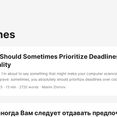
nes
Should Sometimes Prioritize Deadline
lity
 I’m about to say something that might make your computer science p
 grave: sometimes, you absolutely should prioritize deadlines over cod
ht. Put down those pitchforks, fellow developers – hear me out. Befo
25
· 13 min · 2720 words · Maxim Zhirnov
ails about technical debt and maintainability nightmares, let me be c
r writing garbage code all the time. What I’m saying is that the puri
 no code” can sometimes be more damaging to your project, your te
sers, than shipping something that works but isn’t pristine....
ногда Вам следует отдавать предпо