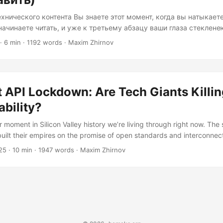
хнического контента Вы знаете этот момент, когда вы натыкает
начинаете читать, и уже к третьему абзацу ваши глаза стеклене
 в канале Slack прямо сейчас разработчик печатает: «Кто-нибуд
· 6 min · 1192 words · Maxim Zhirnov
Я так запутался». Суровая правда: большинство технических м
ому, что они неверны, а потому, что забывают, что их будут чит
вшие, нетерпеливые люди. Мы пишем так, как будто роботы объ
, вместо того чтобы преодолеть разрыв между «я это глубоко 
 API Lockdown: Are Tech Giants Killin
это тому, кто не понимает»....
ability?
r moment in Silicon Valley history we’re living through right now. Th
uilt their empires on the promise of open standards and interconne
restrictions like digital moats around their castles. And the irony? The
25
· 10 min · 1947 words · Maxim Zhirnov
paint you a picture. Imagine you’re trying to build a Linux emulator t
thing useful, something users actually want....