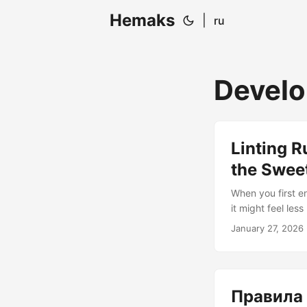
Hemaks
|
ru
Develo
Linting R
the Swee
When you first en
it might feel les
honestly? You’d 
January 27, 2026
somewhere betwee
are useful (they 
from best practic
Правила 