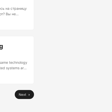
есь на страницу
ют? Вы не
ь читал эту
атериалов не
ать люди —
ясняют физику
понимаю» и «я
g
e same technology
cted systems are
y’re calling it
hat runs on
Next »