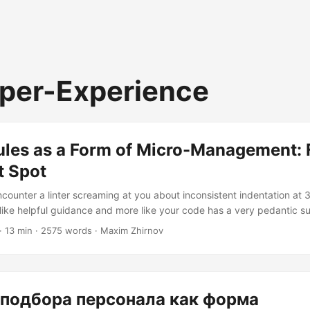
per-Experience
ules as a Form of Micro-Management: 
t Spot
counter a linter screaming at you about inconsistent indentation at 
s like helpful guidance and more like your code has a very pedantic s
have a point. Linting rules occupy a peculiar space in software dev
· 13 min · 2575 words · Maxim Zhirnov
n necessary discipline and overbearing control. The question isn’t 
clearly are), but rather: at what point does enforcing coding standard
e into oppressive oversight?...
подбора персонала как форма