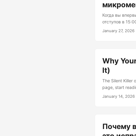
микроме
Когда вы вперв
отступов в 15:0
наличием у ваше
January 27, 2026
основания. Пра
— где-то между
полезны ли лин
переходит черт
Why Your 
It)
The Silent Kille
page, start read
Slack channel rig
January 14, 2026
truth: most techn
actual, tired, im
Почему в
это испр