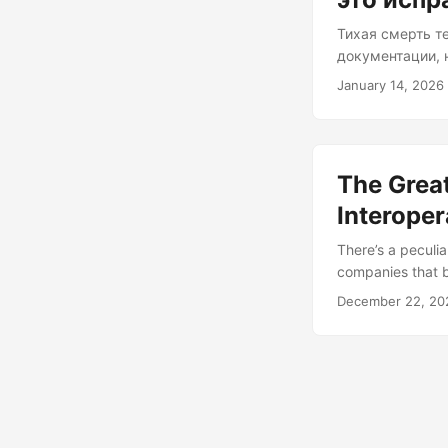
Тихая смерть те
документации, 
одиноки. Где-то
January 14, 2026
документацию? 
работает не пот
реальные, уста
другим роботам
The Great
могу объяснить 
Interoper
There’s a peculia
companies that b
now wielding API 
December 22, 20
security. Let me 
Apple’s iOS—some