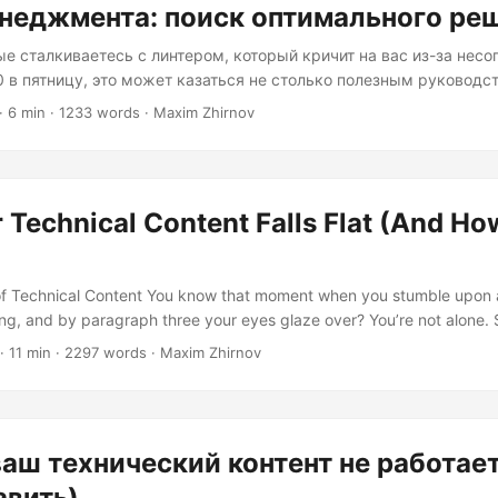
неджмента: поиск оптимального ре
ые сталкиваетесь с линтером, который кричит на вас из-за нес
0 в пятницу, это может казаться не столько полезным руководс
го кода очень педантичного руководителя. И, честно говоря, у в
· 6 min · 1233 words · Maxim Zhirnov
вила линтинга занимают особое место в разработке программно
 необходимой дисциплиной и чрезмерным контролем. Вопрос не
теры (они явно полезны), а в том, когда соблюдение стандартов
у от наилучшей практики к угнетающему надзору?...
Technical Content Falls Flat (And How
r of Technical Content You know that moment when you stumble upon
ing, and by paragraph three your eyes glaze over? You’re not alone.
ht now, a developer is typing: “Has anyone read this docs? I’m so los
· 11 min · 2297 words · Maxim Zhirnov
ical content fails not because it’s incorrect, but because it forgets
patient humans—will be reading it....
аш технический контент не работает
авить)