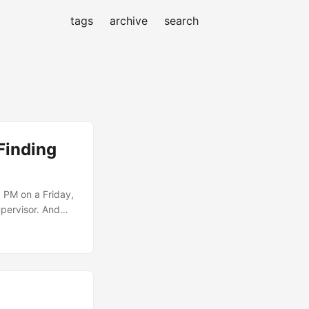
tags
archive
search
Finding
3 PM on a Friday,
upervisor. And
elopment—
whether linters
s cross the line