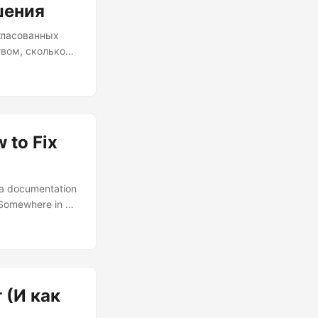
шения
огласованных
твом, сколько
ас есть на это
го обеспечения
 в том,
 кодирования
 to Fix
 a documentation
 Somewhere in a
t.” The brutal
 that humans—
 (И как