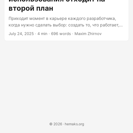
building a missile guidance system....
второй план
Приходит момент в карьере каждого разработчика,
когда нужно сделать выбор: создать то, что работает,
или создать то, что удобно. Как выбор между
July 24, 2025
· 4 min · 696 words · Maxim Zhirnov
швейцарским армейским ножом и скальпелем — один
делает всё плохо, другой делает одно дело блестяще.
Иногда функциональность требует первого места, а
удобство использования занимает место на заднем
плане. Давайте рассмотрим те моменты славы и хаоса,
когда сырые возможности берут верх над удобством
для пользователя. Борьба функциональности и
удобства использования 🥊 Представьте, что вы
создаёте систему наведения ракет....
© 2026 · hemaks.org