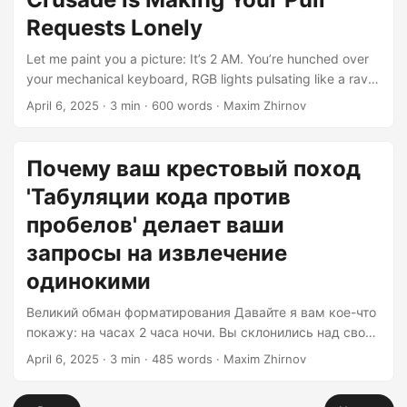
более радикальным на большинстве рабочих мест —
дерзком поступке делать перерывы. Я знаю, знаю.
Requests Lonely
Революционные идеи, правда? Но прежде чем закрыть
Let me paint you a picture: It’s 2 AM. You’re hunched over
эту вкладку и вернуться к 47-му часу отладки утечки
your mechanical keyboard, RGB lights pulsating like a rave
памяти подряд, выслушайте меня....
for termites. There’s half-empty can of Mountain Dew Code
April 6, 2025
· 3 min · 600 words · Maxim Zhirnov
Red sweating on your desk. Your mission? Convincing
Jenkins that those 47 extra spaces in the Dockerfile were
ABSOLUTELY NECESSARY for cosmic alignment.
Почему ваш крестовый поход
Congratulations - you’ve become a syntax Sisyphus,
'Табуляции кода против
forever pushing your formatting boulder uphill. The Great
Formatting Delusion We’ve all been there....
пробелов' делает ваши
запросы на извлечение
одинокими
Великий обман форматирования Давайте я вам кое-что
покажу: на часах 2 часа ночи. Вы склонились над своей
механической клавиатурой, RGB-подсветка пульсирует,
April 6, 2025
· 3 min · 485 words · Maxim Zhirnov
как рейв для термитов. На вашем столе стоит
наполовину пустая банка Mountain Dew Code Red. Ваша