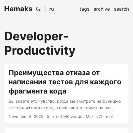
Hemaks
|
ru
tags
archive
search
Developer-
Productivity
Преимущества отказа от
написания тестов для каждого
фрагмента кода
Вы знаете это чувство, когда вы смотрите на функцию
геттера из пяти строк, а ваш линтер кричит на вас,
потому что покрытие составляет 87% вместо 95%? Да.
November 8, 2025
· 5 min · 1046 words · Maxim Zhirnov
Вот об этом моменте я и хочу поговорить. Сообщество
тестировщиков проделало невероятную работу по