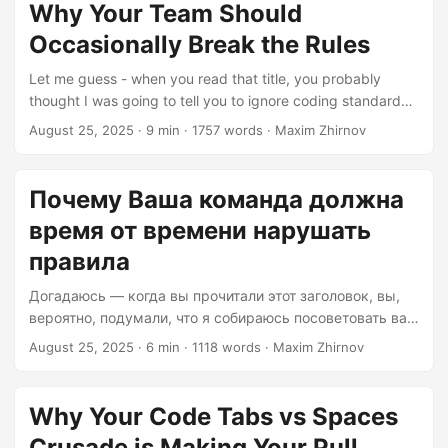
популяризации модульных тестов, и не зря. Тесты
Why Your Team Should
находят ошибки, они придают уверенности, они
Occasionally Break the Rules
действуют как страховка. Но где-то по пути мы
коллективно развили религиозное отношение к
Let me guess - when you read that title, you probably
написанию тестов. Идея о том, что каждая строка кода
thought I was going to tell you to ignore coding standards,
заслуживает теста....
skip code reviews, or deploy directly to production on a
August 25, 2025
· 9 min · 1757 words · Maxim Zhirnov
Friday afternoon. Plot twist: I’m actually talking about a
different kind of rule-breaking that’s far more radical in
most workplaces - the audacious act of taking breaks. I
Почему Ваша команда должна
know, I know. Revolutionary stuff right here. But before you
время от времени нарушать
close this tab and go back to your 47th consecutive hour
of debugging that memory leak, hear me out....
правила
Догадаюсь — когда вы прочитали этот заголовок, вы,
вероятно, подумали, что я собираюсь посоветовать вам
игнорировать стандарты кодирования, пропускать
August 25, 2025
· 6 min · 1118 words · Maxim Zhirnov
обзоры кода или развертывать изменения
непосредственно в продакшн в пятницу днем.
Сюжетный поворот: на самом деле я говорю о другом
Why Your Code Tabs vs Spaces
виде нарушения правил, который является гораздо
Crusade is Making Your Pull