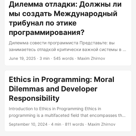
The question isn’t whether programmers face ethical
Дилемма отладки: Должны ли
dilemmas, but why we’re still treating them like solo players
мы создать Международный
in a multiplayer game. Let’s dissect whether we need a
global ethics referee....
трибунал по этике
программирования?
Дилемма совести программиста Представьте: вы
занимаетесь отладкой критически важной системы в 2
часа ночи и обнаруживаете бэкдор, который может
June 19, 2025
· 3 min · 545 words · Maxim Zhirnov
получить доступ к миллионам пользовательских
фотографий. Ваш CEO хочет, чтобы это было
реализовано ещё вчера. Каков ваш следующий шаг?
Ethics in Programming: Moral
Это не гипотетическая ситуация — для многих
Dilemmas and Developer
разработчиков это обычный вторник. Вопрос не в том,
сталкиваются ли программисты с этическими
Responsibility
дилеммами, а в том, почему мы до сих пор относимся
Introduction to Ethics in Programming Ethics in
к ним как к одиночным игрокам в
programming is a multifaceted field that encompasses the
многопользовательской игре....
moral, legal, social, and philosophical implications of
September 10, 2024
· 4 min · 811 words · Maxim Zhirnov
software development. As technology advances and
becomes more integrated into daily life, the importance of