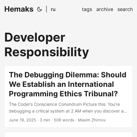
Hemaks
|
ru
tags
archive
search
Developer
Responsibility
The Debugging Dilemma: Should
We Establish an International
Programming Ethics Tribunal?
The Coder’s Conscience Conundrum Picture this: You’re
debugging a critical system at 2 AM when you discover a
backdoor that could access millions of user photos. Your
June 19, 2025
· 3 min · 506 words · Maxim Zhirnov
CEO wants it deployed yesterday. What’s your next move?
This isn’t a hypothetical—it’s Tuesday for many developers.