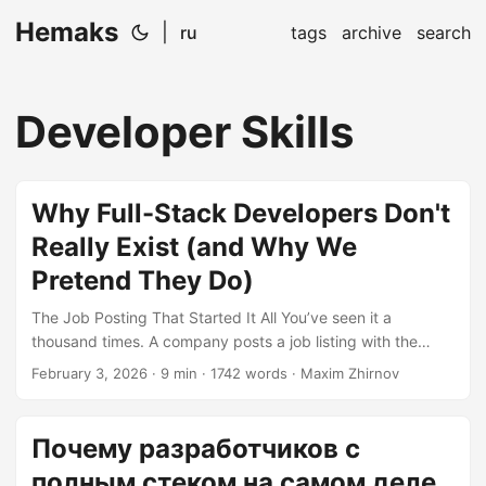
Hemaks
|
ru
tags
archive
search
Developer Skills
Why Full-Stack Developers Don't
Really Exist (and Why We
Pretend They Do)
The Job Posting That Started It All You’ve seen it a
thousand times. A company posts a job listing with the
following requirements: “We’re looking for an experienced
February 3, 2026
· 9 min · 1742 words · Maxim Zhirnov
Full-Stack Developer! You should be proficient in React,
Vue, Angular, Node.js, Python, Java, AWS, Docker,
Kubernetes, PostgreSQL, MongoDB, Redis, GraphQL, REST
Почему разработчиков с
APIs, microservices architecture, DevOps practices, and
полным стеком на самом деле
ideally have some experience with machine learning. Must