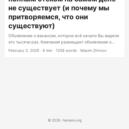
be comfortable working independently and leading a
не существует (и почему мы
team....
притворяемся, что они
существуют)
Объявление о вакансии, которое всё начало Вы видели
это тысячи раз. Компания размещает объявление о
вакансии со следующими требованиями: «Мы ищем
February 3, 2026
· 6 min · 1258 words · Maxim Zhirnov
опытного Full-Stack разработчика! Вы должны владеть
React, Vue, Angular, Node.js, Python, Java, AWS, Docker,
Kubernetes, PostgreSQL, MongoDB, Redis, GraphQL, REST
API, архитектурой микросервисов, практиками DevOps,
и в идеале иметь некоторый опыт работы с машинным
обучением. Должны чувствовать себя комфортно,
работая самостоятельно и руководя командой.
Зарплата: конкурентоспособная». Перевод: мы хотим
нанять одного человека, чтобы он выполнял работу пяти
человек, но не хотим платить пять зарплат....
© 2026 · hemaks.org