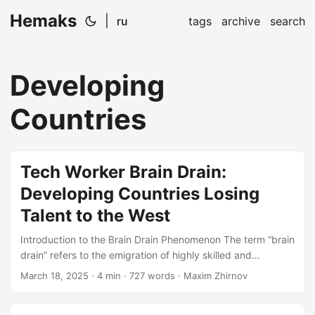
Hemaks
|
ru
tags
archive
search
Developing
Countries
Tech Worker Brain Drain:
Developing Countries Losing
Talent to the West
Introduction to the Brain Drain Phenomenon The term “brain
drain” refers to the emigration of highly skilled and
educated individuals from one country to another, often
March 18, 2025
· 4 min · 727 words · Maxim Zhirnov
from developing to developed nations. This phenomenon is
particularly prevalent in the tech industry, where talented