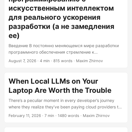
искусственным интеллектом
для реального ускорения
разработки (а не замедления
ее)
Введение В постоянно меняющемся мире разработки
программного обеспечения стремление к
эффективности не знает границ. Появляются AI-
August 7, 2026
· 4 min · 815 words · Maxim Zhirnov
помощники для кодирования — новые инструменты,
обещающие значительно ускорить рабочий процесс. Но
оправдывают ли они ожидания? В этой статье мы
When Local LLMs on Your
подробно рассмотрим мир AI-помощников для
Laptop Are Worth the Trouble
кодирования, изучим, как использовать их
возможности для повышения эффективности процесса
There’s a peculiar moment in every developer’s journey
разработки, избегая при этом ошибок, которые могут
where they realize they’ve been paying cloud providers to
замедлить работу. Что такое AI-помощники для
think for them. If you’ve found yourself squinting at your
February 11, 2026
· 7 min · 1480 words · Maxim Zhirnov
кодирования? AI-помощники для кодирования — это
monthly API bills or paranoid about sending your code
сложные инструменты, основанные на искусственном
snippets to third-party servers, you might be wondering:
интеллекте и предназначенные для расширения