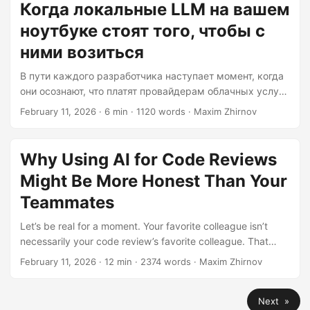
can I actually run these AI models on my laptop without it
Когда локальные LLM на вашем
возможностей человеческих разработчиков....
melting? More importantly—should I? The short answer is
ноутбуке стоят того, чтобы с
yes, and increasingly, the pragmatic answer is: it depends,
but probably more often than you think....
ними возиться
В пути каждого разработчика наступает момент, когда
они осознают, что платят провайдерам облачных услуг
за то, чтобы те думали за них. Если вы ловили себя на
February 11, 2026
· 6 min · 1120 words · Maxim Zhirnov
том, что вглядываетесь в ежемесячные счета за API,
или опасаетесь отправлять фрагменты своего кода на
сторонние серверы, возможно, вы задаётесь
Why Using AI for Code Reviews
вопросом: могу ли я на самом деле запустить эти
Might Be More Honest Than Your
модели ИИ на своём ноутбуке, не расплавив его? А
главное — стоит ли мне это делать?...
Teammates
Let’s be real for a moment. Your favorite colleague isn’t
necessarily your code review’s favorite colleague. That
senior dev who approved your pull request at 4:50 PM on a
February 11, 2026
· 12 min · 2374 words · Maxim Zhirnov
Friday? Yeah, they weren’t exactly conducting a deep
architectural analysis. They were one browser tab away
Next »
from freedom, and your console.log debugging wasn’t