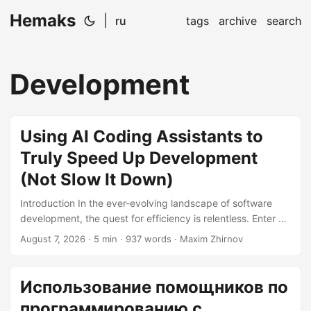
Hemaks
|
ru
tags
archive
search
Development
Using AI Coding Assistants to
Truly Speed Up Development
(Not Slow It Down)
Introduction In the ever-evolving landscape of software
development, the quest for efficiency is relentless. Enter AI
coding assistants—the new kids on the block promising to
August 7, 2026
· 5 min · 937 words · Maxim Zhirnov
turbocharge your coding workflow. But do they live up to
the hype? In this article, we’ll dive deep into the world of AI
coding assistants, exploring how to harness their power to
Использование помощников по
supercharge your development process without
программированию с
succumbing to the pitfalls that could slow you down....