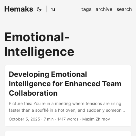
Hemaks
|
ru
tags
archive
search
Emotional-
Intelligence
Developing Emotional
Intelligence for Enhanced Team
Collaboration
Picture this: You’re in a meeting where tensions are rising
faster than a soufflé in a hot oven, and suddenly someone
with the emotional intelligence of a seasoned diplomat
October 5, 2025
· 7 min · 1417 words · Maxim Zhirnov
steps in. They don’t just defuse the situation – they
transform it into a productive discussion that leaves