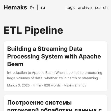
Hemaks
|
ru
tags
archive
search
ETL Pipeline
Building a Streaming Data
Processing System with Apache
Beam
Introduction to Apache Beam When it comes to processing
large volumes of data, whether it’s in batch or streaming
mode, Apache Beam stands out as a versatile and powerful
March 3, 2025
· 4 min · 828 words · Maxim Zhirnov
tool. Apache Beam is an open-source framework that
allows you to design and execute data processing
pipelines with ease, supporting both batch and streaming
Построение системы
data. In this article, we’ll delve into the world of streaming
потоковой обработки данных с
data processing using Apache Beam, and I’ll guide you